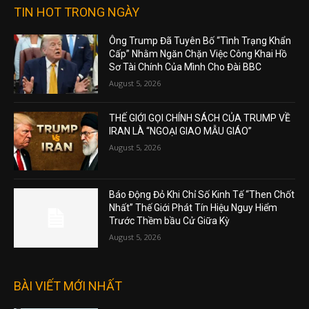
TIN HOT TRONG NGÀY
Ông Trump Đã Tuyên Bố “Tình Trạng Khẩn
Cấp” Nhằm Ngăn Chặn Việc Công Khai Hồ
Sơ Tài Chính Của Mình Cho Đài BBC
August 5, 2026
THẾ GIỚI GỌI CHÍNH SÁCH CỦA TRUMP VỀ
IRAN LÀ “NGOẠI GIAO MẪU GIÁO”
August 5, 2026
Báo Động Đỏ Khi Chỉ Số Kinh Tế “Then Chốt
Nhất” Thế Giới Phát Tín Hiệu Nguy Hiểm
Trước Thềm bầu Cử Giữa Kỳ
August 5, 2026
BÀI VIẾT MỚI NHẤT