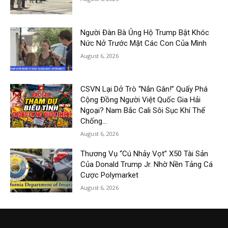
Người Đàn Bà Ủng Hộ Trump Bật Khóc
Nức Nở Trước Mặt Các Con Của Mình
August 6, 2026
CSVN Lại Dở Trò “Nắn Gân!” Quấy Phá
Cộng Đồng Người Việt Quốc Gia Hải
Ngoại? Nam Bắc Cali Sôi Sục Khí Thế
Chống...
August 6, 2026
Thương Vụ “Cú Nhảy Vọt” X50 Tài Sản
Của Donald Trump Jr. Nhờ Nền Tảng Cá
Cược Polymarket
August 6, 2026