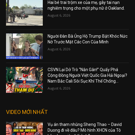
Hai bé trai trộm xe của mẹ, gây tai nạn
nghiêm trọng cho một phụ nữ ở Oakland.
August 6, 2026
Người Đàn Bà Ủng Hộ Trump Bật Khóc Nức
Nở Trước Mặt Các Con Của Mình
August 6, 2026
CSVN Lại Dở Trò “Nắn Gân!” Quấy Phá
Cộng Đồng Người Việt Quốc Gia Hải Ngoại?
Nam Bắc Cali Sôi Sục Khí Thế Chống...
August 6, 2026
VIDEO MỚI NHẤT
Vụ án tham nhũng Sheng Thao – David
Duong đi về đâu? Mô hình XHCN của Tô