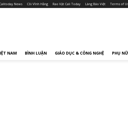
Calitoday News
Cõi Vĩnh Hằng
Rao Vặt Cali Today
Làng Báo Việt
Terms of U
IỆT NAM
BÌNH LUẬN
GIÁO DỤC & CÔNG NGHỆ
PHỤ N