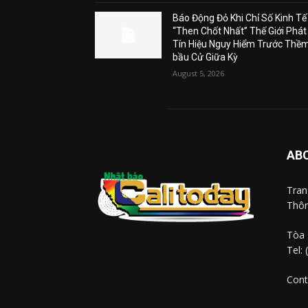
Báo Động Đỏ Khi Chỉ Số Kinh Tế
“Then Chốt Nhất” Thế Giới Phát
Tín Hiệu Nguy Hiểm Trước Thề
bầu Cử Giữa Kỳ
August 5, 2026
AB
Tra
Thôn
Tòa 
Tel:
Cont