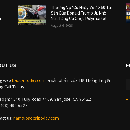
Thương Vụ “Cú Nhảy Vọt” X50 Tài
Sản Của Donald Trump Jr. Nhờ
m
Nền Tảng Cá Cược Polymarket
August 6, 2026
OUT US
F
ng web
baocalitoday.com
là sản phẩm của Hệ Thống Truyền
g Cali Today
soạn: 1310 Tully Road #109, San Jose, CA 95122
Te
 (408) 482-6527
act us:
nam@baocalitoday.com