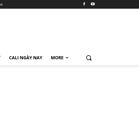
se
Ữ
CALI NGÀY NAY
MORE