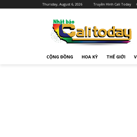
Thursday, August 6, 2026
Truyền Hình Cali Today
CỘNG ĐỒNG
HOA KỲ
THẾ GIỚI
V