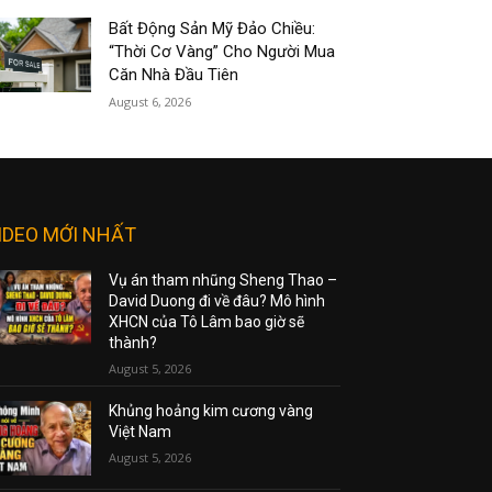
Bất Động Sản Mỹ Đảo Chiều:
“Thời Cơ Vàng” Cho Người Mua
Căn Nhà Đầu Tiên
August 6, 2026
IDEO MỚI NHẤT
Vụ án tham nhũng Sheng Thao –
David Duong đi về đâu? Mô hình
XHCN của Tô Lâm bao giờ sẽ
thành?
August 5, 2026
Khủng hoảng kim cương vàng
Việt Nam
August 5, 2026