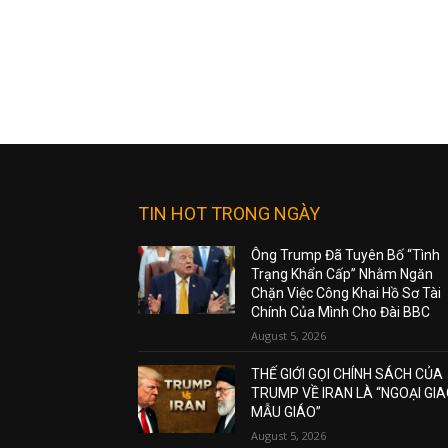
TIN HOT TRONG NGÀY
Ông Trump Đã Tuyên Bố “Tình
Trạng Khẩn Cấp” Nhằm Ngăn
Chặn Việc Công Khai Hồ Sơ Tài
Chính Của Mình Cho Đài BBC
August 5, 2026
THẾ GIỚI GỌI CHÍNH SÁCH CỦA
TRUMP VỀ IRAN LÀ “NGOẠI GI
MẪU GIÁO”
August 5, 2026