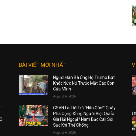
BÀI VIẾT MỚI NHẤT
V
Người Đàn Bà Ủng Hộ Trump Bật
Khóc Nức Nở Trước Mặt Các Con
Của Mình
August 6, 2026
CSVN Lại Dở Trò “Nắn Gân!” Quấy
Phá Cộng Đồng Người Việt Quốc
AO
Gia Hải Ngoại? Nam Bắc Cali Sôi
Sục Khí Thế Chống...
August 6, 2026