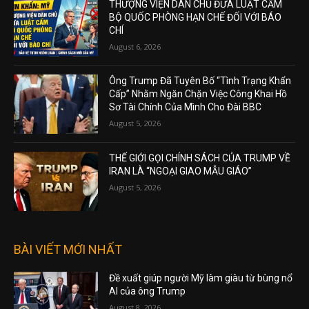
THƯỢNG VIỆN DÂN CHỦ ĐƯA LUẬT CẤM
BỘ QUỐC PHÒNG HẠN CHẾ ĐỐI VỚI BÁO
CHÍ
August 6, 2026
Ông Trump Đã Tuyên Bố “Tình Trạng Khẩn
Cấp” Nhằm Ngăn Chặn Việc Công Khai Hồ
Sơ Tài Chính Của Mình Cho Đài BBC
August 5, 2026
THẾ GIỚI GỌI CHÍNH SÁCH CỦA TRUMP VỀ
IRAN LÀ “NGOẠI GIAO MẪU GIÁO”
August 5, 2026
BÀI VIẾT MỚI NHẤT
Đề xuất giúp người Mỹ làm giàu từ bùng nổ
AI của ông Trump
August 8, 2026