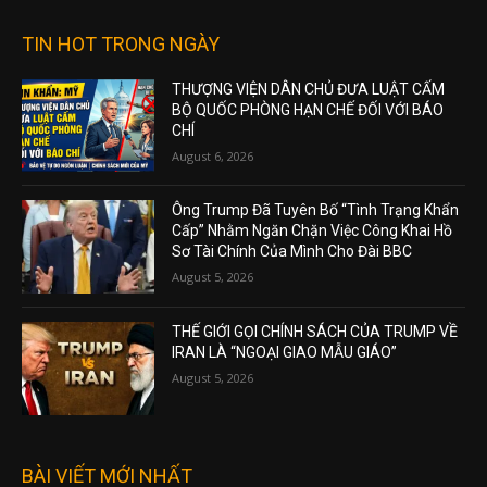
TIN HOT TRONG NGÀY
THƯỢNG VIỆN DÂN CHỦ ĐƯA LUẬT CẤM
BỘ QUỐC PHÒNG HẠN CHẾ ĐỐI VỚI BÁO
CHÍ
August 6, 2026
Ông Trump Đã Tuyên Bố “Tình Trạng Khẩn
Cấp” Nhằm Ngăn Chặn Việc Công Khai Hồ
Sơ Tài Chính Của Mình Cho Đài BBC
August 5, 2026
THẾ GIỚI GỌI CHÍNH SÁCH CỦA TRUMP VỀ
IRAN LÀ “NGOẠI GIAO MẪU GIÁO”
August 5, 2026
BÀI VIẾT MỚI NHẤT