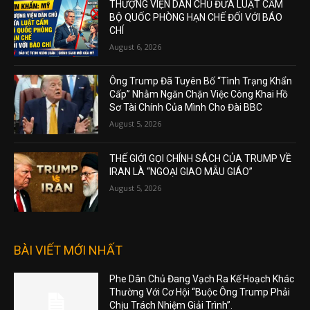
THƯỢNG VIỆN DÂN CHỦ ĐƯA LUẬT CẤM
BỘ QUỐC PHÒNG HẠN CHẾ ĐỐI VỚI BÁO
CHÍ
August 6, 2026
Ông Trump Đã Tuyên Bố “Tình Trạng Khẩn
Cấp” Nhằm Ngăn Chặn Việc Công Khai Hồ
Sơ Tài Chính Của Mình Cho Đài BBC
August 5, 2026
THẾ GIỚI GỌI CHÍNH SÁCH CỦA TRUMP VỀ
IRAN LÀ “NGOẠI GIAO MẪU GIÁO”
August 5, 2026
BÀI VIẾT MỚI NHẤT
Phe Dân Chủ Đang Vạch Ra Kế Hoạch Khác
Thường Với Cơ Hội “Buộc Ông Trump Phải
Chịu Trách Nhiệm Giải Trình”.