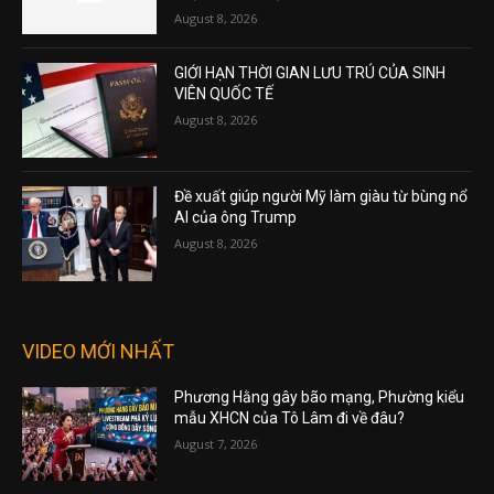
August 8, 2026
GIỚI HẠN THỜI GIAN LƯU TRÚ CỦA SINH
VIÊN QUỐC TẾ
August 8, 2026
Đề xuất giúp người Mỹ làm giàu từ bùng nổ
AI của ông Trump
August 8, 2026
VIDEO MỚI NHẤT
Phương Hằng gây bão mạng, Phường kiểu
mẫu XHCN của Tô Lâm đi về đâu?
August 7, 2026