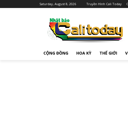
Saturday, August 8, 2026
Truyền Hình Cali Today
C
CỘNG ĐỒNG
HOA KỲ
THẾ GIỚI
V