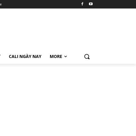
e
Ữ
CALI NGÀY NAY
MORE