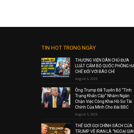
TIN HOT TRONG NGÀY
THƯỢNG VIỆN DÂN CHỦ ĐƯA
LUẬT CẤM BỘ QUỐC PHÒNG H
CHẾ ĐỐI VỚI BÁO CHÍ
August 6, 2026
Ông Trump Đã Tuyên Bố “Tình
Trạng Khẩn Cấp” Nhằm Ngăn
Chặn Việc Công Khai Hồ Sơ Tài
Chính Của Mình Cho Đài BBC
August 5, 2026
THẾ GIỚI GỌI CHÍNH SÁCH CỦA
TRUMP VỀ IRAN LÀ “NGOẠI GI