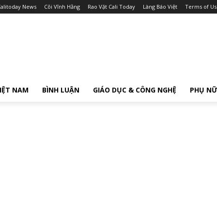
alitoday News
Cõi Vĩnh Hằng
Rao Vặt Cali Today
Làng Báo Việt
Terms of Us
IỆT NAM
BÌNH LUẬN
GIÁO DỤC & CÔNG NGHỆ
PHỤ N