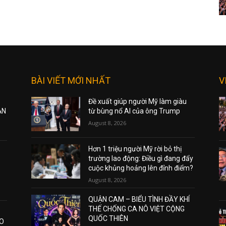
BÀI VIẾT MỚI NHẤT
V
Đề xuất giúp người Mỹ làm giàu
ẠN
từ bùng nổ AI của ông Trump
August 8, 2026
Hơn 1 triệu người Mỹ rời bỏ thị
trường lao động: Điều gì đang đẩy
cuộc khủng hoảng lên đỉnh điểm?
August 8, 2026
QUẬN CAM – BIỂU TÌNH ĐẦY KHÍ
THẾ CHỐNG CA NÔ VIỆT CỘNG
QUỐC THIÊN
AO