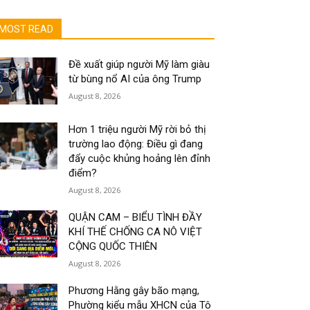
MOST READ
Đề xuất giúp người Mỹ làm giàu
từ bùng nổ AI của ông Trump
August 8, 2026
Hơn 1 triệu người Mỹ rời bỏ thị
trường lao động: Điều gì đang
đẩy cuộc khủng hoảng lên đỉnh
điểm?
August 8, 2026
QUẬN CAM – BIỂU TÌNH ĐẦY
KHÍ THẾ CHỐNG CA NÔ VIỆT
CỘNG QUỐC THIÊN
August 8, 2026
Phương Hằng gây bão mạng,
Phường kiểu mẫu XHCN của Tô