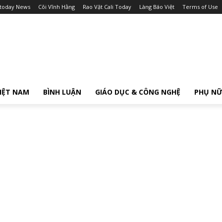
itoday News
Cõi Vĩnh Hằng
Rao Vặt Cali Today
Làng Báo Việt
Terms of Use
IỆT NAM
BÌNH LUẬN
GIÁO DỤC & CÔNG NGHỆ
PHỤ N