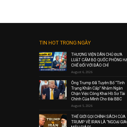
TIN HOT TRONG NGÀY
THƯỢNG VIỆN DÂN CHỦ ĐƯA
LUẬT CẤM BỘ QUỐC PHÒNG H
CHẾ ĐỐI VỚI BÁO CHÍ
August 6, 2026
Ông Trump Đã Tuyên Bố “Tình
Trạng Khẩn Cấp” Nhằm Ngăn
Chặn Việc Công Khai Hồ Sơ Tài
Chính Của Mình Cho Đài BBC
August 5, 2026
THẾ GIỚI GỌI CHÍNH SÁCH CỦA
TRUMP VỀ IRAN LÀ “NGOẠI GI