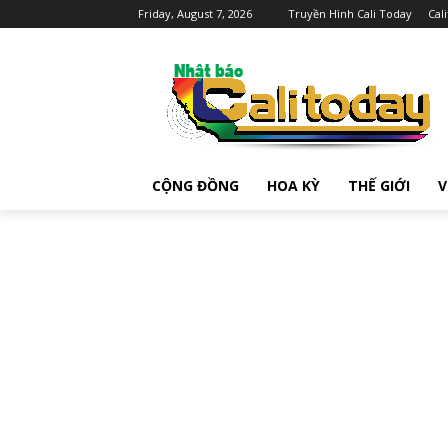
Friday, August 7, 2026
Truyền Hình Cali Today
Cal
CỘNG ĐỒNG
HOA KỲ
THẾ GIỚI
V