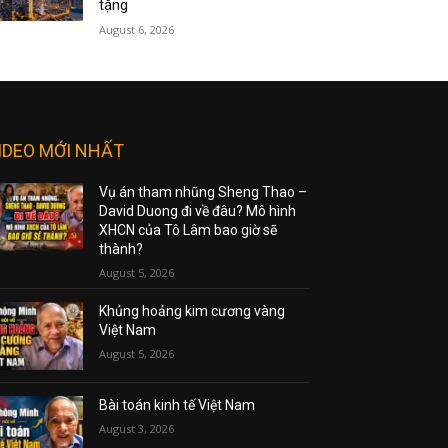
tặng
August 6, 2026
IDEO MỚI NHẤT
Vụ án tham nhũng Sheng Thao –
David Duong đi về đâu? Mô hình
XHCN của Tô Lâm bao giờ sẽ
thành?
August 5, 2026
Khủng hoảng kim cương vàng
Việt Nam
August 5, 2026
Bài toán kinh tế Việt Nam
August 3, 2026