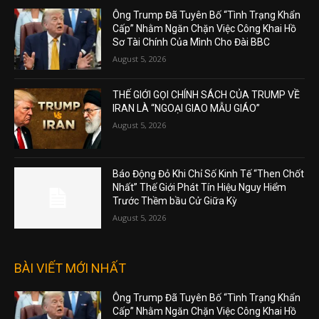
Ông Trump Đã Tuyên Bố “Tình Trạng Khẩn
Cấp” Nhằm Ngăn Chặn Việc Công Khai Hồ
Sơ Tài Chính Của Mình Cho Đài BBC
August 5, 2026
THẾ GIỚI GỌI CHÍNH SÁCH CỦA TRUMP VỀ
IRAN LÀ “NGOẠI GIAO MẪU GIÁO”
August 5, 2026
Báo Động Đỏ Khi Chỉ Số Kinh Tế “Then Chốt
Nhất” Thế Giới Phát Tín Hiệu Nguy Hiểm
Trước Thềm bầu Cử Giữa Kỳ
August 5, 2026
BÀI VIẾT MỚI NHẤT
Ông Trump Đã Tuyên Bố “Tình Trạng Khẩn
Cấp” Nhằm Ngăn Chặn Việc Công Khai Hồ