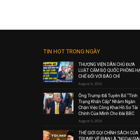
TIN HOT TRONG NGÀY
THƯỢNG VIỆN DÂN CHỦ ĐƯA
LUẬT CẤM BỘ QUỐC PHÒNG H
CHẾ ĐỐI VỚI BÁO CHÍ
August 6, 2026
Ông Trump Đã Tuyên Bố “Tình
Trạng Khẩn Cấp” Nhằm Ngăn
Chặn Việc Công Khai Hồ Sơ Tài
Chính Của Mình Cho Đài BBC
August 5, 2026
THẾ GIỚI GỌI CHÍNH SÁCH CỦA
TRUMP VỀ IRAN LÀ “NGOẠI GI