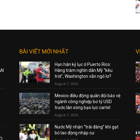
BÀI VIẾT MỚI NHẤT
V
Hạn hán kỷ lục ở Puerto Rico:
ẠN
Hàng trăm nghìn dân Mỹ “kêu
trời”, Washington vẫn ngó lơ?
August 7, 2026
Mexico điều động quân đội bảo vệ
ngành công nghiệp bơ tỷ USD
trước làn sóng bạo lực cartel
August 7, 2026
Nước Mỹ nhận “trái đắng” khi gạt
bỏ lao động nhập cư
AO