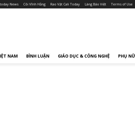
itoday News
Cõi Vĩnh Hằng
Rao Vặt Cali Today
Làng Báo Việt
Terms of Use
IỆT NAM
BÌNH LUẬN
GIÁO DỤC & CÔNG NGHỆ
PHỤ N