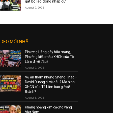
gạt bỏ lao động nhập cư
August 7, 2026
IDEO MỚI NHẤT
Phương Hằng gây bão mạng,
Phường kiểu mẫu XHCN của Tô
Lâm đi về đâu?
August 7, 2026
Vụ án tham nhũng Sheng Thao –
David Duong đi về đâu? Mô hình
XHCN của Tô Lâm bao giờ sẽ
thành?
August 5, 2026
Khủng hoảng kim cương vàng
Việt Nam