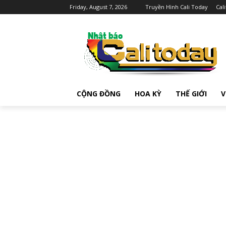
Friday, August 7, 2026
Truyền Hình Cali Today
Cal
CỘNG ĐỒNG
HOA KỲ
THẾ GIỚI
V