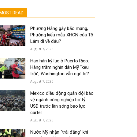
MOST READ
Phương Hằng gây bão mạng,
Phường kiểu mẫu XHCN của Tô
Lâm đi về đâu?
August 7, 2026
Hạn hán kỷ lục ở Puerto Rico:
Hàng trăm nghìn dân Mỹ “kêu
trời”, Washington vẫn ngó lơ?
August 7, 2026
Mexico điều động quân đội bảo
vệ ngành công nghiệp bơ tỷ
USD trước làn sóng bạo lực
cartel
August 7, 2026
Nước Mỹ nhận “trái đắng” khi