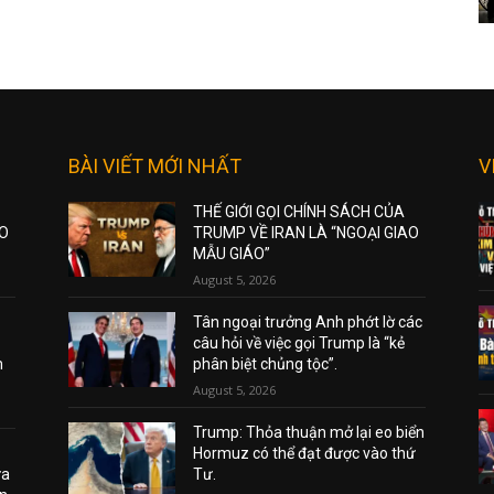
BÀI VIẾT MỚI NHẤT
V
THẾ GIỚI GỌI CHÍNH SÁCH CỦA
AO
TRUMP VỀ IRAN LÀ “NGOẠI GIAO
MẪU GIÁO”
August 5, 2026
Tân ngoại trưởng Anh phớt lờ các
câu hỏi về việc gọi Trump là “kẻ
m
phân biệt chủng tộc”.
August 5, 2026
Trump: Thỏa thuận mở lại eo biển
Hormuz có thể đạt được vào thứ
ửa
Tư.