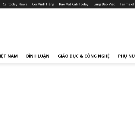
Calitoday News
Cõi Vĩnh Hằng
Rao Vặt Cali Today
Làng Báo Việt
Terms of
IỆT NAM
BÌNH LUẬN
GIÁO DỤC & CÔNG NGHỆ
PHỤ N