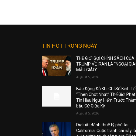
TIN HOT TRONG NGÀY
THẾ GIỚI GỌI CHÍNH SÁCH CỦA
TRUMP VỀ IRAN LÀ “NGOẠI GI
MẪU GIÁO”
August 5, 2026
Báo Động Đỏ Khi Chỉ Số Kinh Tế
“Then Chốt Nhất” Thế Giới Phát
Tín Hiệu Nguy Hiểm Trước Thề
bầu Cử Giữa Kỳ
August 5, 2026
Dự luật đánh thuế tỷ phú tại
California: Cuộc tranh cãi nảy l