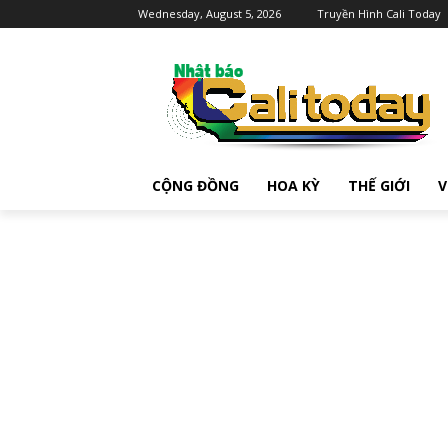
Wednesday, August 5, 2026
Truyền Hình Cali Today
CỘNG ĐỒNG
HOA KỲ
THẾ GIỚI
V