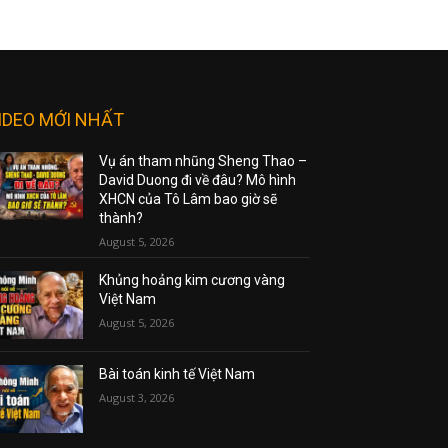
IDEO MỚI NHẤT
Vụ án tham nhũng Sheng Thao –
David Duong đi về đâu? Mô hình
XHCN của Tô Lâm bao giờ sẽ
thành?
August 5, 2026
Khủng hoảng kim cương vàng
Việt Nam
August 5, 2026
Bài toán kinh tế Việt Nam
August 3, 2026