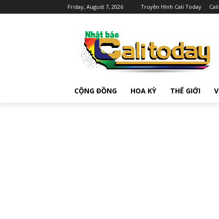
Friday, August 7, 2026
Truyền Hình Cali Today
Cal
CỘNG ĐỒNG
HOA KỲ
THẾ GIỚI
V