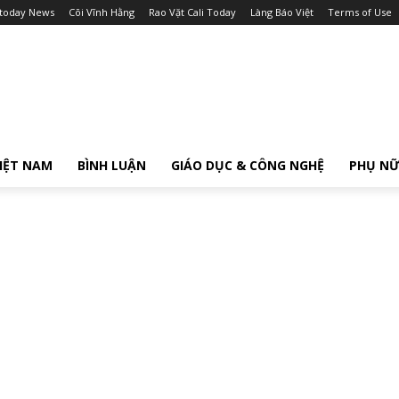
itoday News
Cõi Vĩnh Hằng
Rao Vặt Cali Today
Làng Báo Việt
Terms of Use
IỆT NAM
BÌNH LUẬN
GIÁO DỤC & CÔNG NGHỆ
PHỤ N