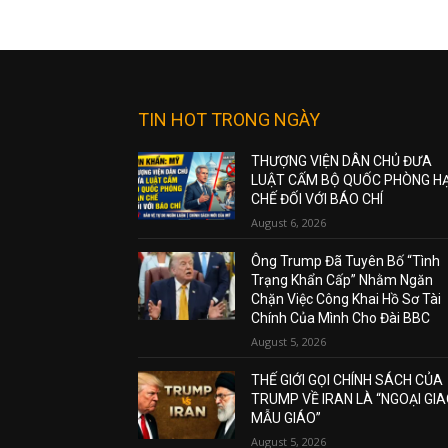
TIN HOT TRONG NGÀY
THƯỢNG VIỆN DÂN CHỦ ĐƯA
LUẬT CẤM BỘ QUỐC PHÒNG H
CHẾ ĐỐI VỚI BÁO CHÍ
August 6, 2026
Ông Trump Đã Tuyên Bố “Tình
Trạng Khẩn Cấp” Nhằm Ngăn
Chặn Việc Công Khai Hồ Sơ Tài
Chính Của Mình Cho Đài BBC
August 5, 2026
THẾ GIỚI GỌI CHÍNH SÁCH CỦA
TRUMP VỀ IRAN LÀ “NGOẠI GI
MẪU GIÁO”
August 5, 2026