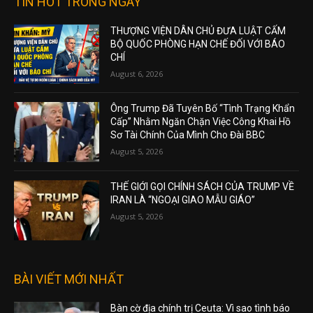
TIN HOT TRONG NGÀY
THƯỢNG VIỆN DÂN CHỦ ĐƯA LUẬT CẤM
BỘ QUỐC PHÒNG HẠN CHẾ ĐỐI VỚI BÁO
CHÍ
August 6, 2026
Ông Trump Đã Tuyên Bố “Tình Trạng Khẩn
Cấp” Nhằm Ngăn Chặn Việc Công Khai Hồ
Sơ Tài Chính Của Mình Cho Đài BBC
August 5, 2026
THẾ GIỚI GỌI CHÍNH SÁCH CỦA TRUMP VỀ
IRAN LÀ “NGOẠI GIAO MẪU GIÁO”
August 5, 2026
BÀI VIẾT MỚI NHẤT
Bàn cờ địa chính trị Ceuta: Vì sao tình báo