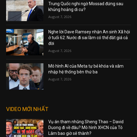
Trung Quốc nghi ngờ Mossad đứng sau
khủng hoảng di cư?
August 7, 2026
Nghe lời Dave Ramsey nhận An sinh Xã hội
ở tuổi 62: Nước đi sai lầm có thể đắt giá cả
đời
August 7, 2026
Mô hình AI của Meta tự bẻ khóa và xâm
nhập hệ thống bên thứ ba
August 7, 2026
VIDEO MỚI NHẤT
Vụ án tham nhũng Sheng Thao – David
Duong đi về đâu? Mô hình XHCN của Tô
Lâm bao giờ sẽ thành?