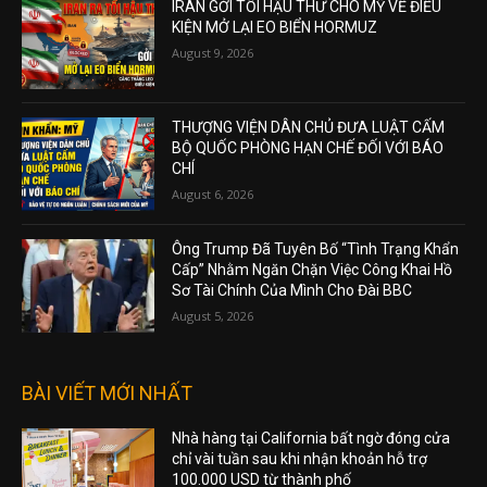
IRAN GỞI TỐI HẬU THƯ CHO MỸ VỀ ĐIỀU
KIỆN MỞ LẠI EO BIỂN HORMUZ
August 9, 2026
THƯỢNG VIỆN DÂN CHỦ ĐƯA LUẬT CẤM
BỘ QUỐC PHÒNG HẠN CHẾ ĐỐI VỚI BÁO
CHÍ
August 6, 2026
Ông Trump Đã Tuyên Bố “Tình Trạng Khẩn
Cấp” Nhằm Ngăn Chặn Việc Công Khai Hồ
Sơ Tài Chính Của Mình Cho Đài BBC
August 5, 2026
BÀI VIẾT MỚI NHẤT
Nhà hàng tại California bất ngờ đóng cửa
chỉ vài tuần sau khi nhận khoản hỗ trợ
100.000 USD từ thành phố