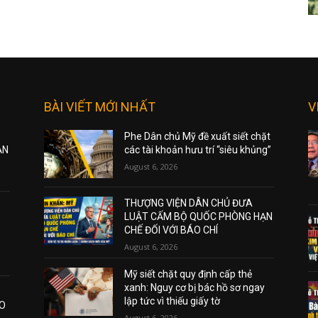
BÀI VIẾT MỚI NHẤT
V
Phe Dân chủ Mỹ đề xuất siết chặt
ẠN
các tài khoản hưu trí “siêu khủng”
August 6, 2026
THƯỢNG VIỆN DÂN CHỦ ĐƯA
LUẬT CẤM BỘ QUỐC PHÒNG HẠN
CHẾ ĐỐI VỚI BÁO CHÍ
August 6, 2026
Mỹ siết chặt quy định cấp thẻ
xanh: Nguy cơ bị bác hồ sơ ngay
lập tức vì thiếu giấy tờ
AO
August 6, 2026