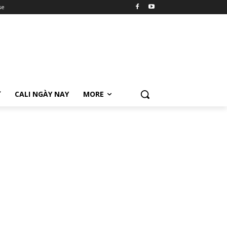
se
Ữ
CALI NGÀY NAY
MORE