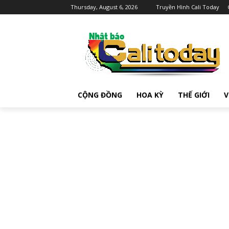
Thursday, August 6, 2026
Truyền Hình Cali Today
CỘNG ĐỒNG
HOA KỲ
THẾ GIỚI
V