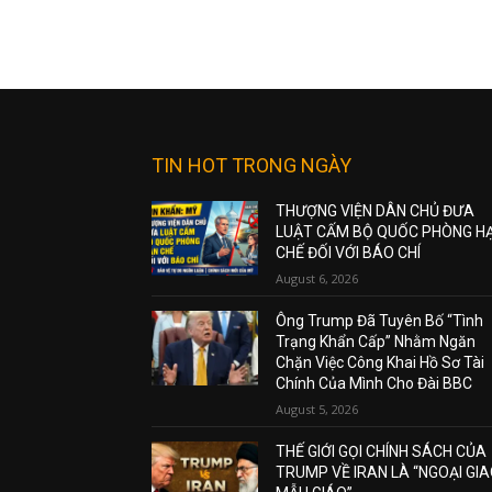
TIN HOT TRONG NGÀY
THƯỢNG VIỆN DÂN CHỦ ĐƯA
LUẬT CẤM BỘ QUỐC PHÒNG H
CHẾ ĐỐI VỚI BÁO CHÍ
August 6, 2026
Ông Trump Đã Tuyên Bố “Tình
Trạng Khẩn Cấp” Nhằm Ngăn
Chặn Việc Công Khai Hồ Sơ Tài
Chính Của Mình Cho Đài BBC
August 5, 2026
THẾ GIỚI GỌI CHÍNH SÁCH CỦA
TRUMP VỀ IRAN LÀ “NGOẠI GI