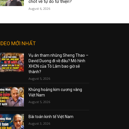
chót về tự do từ thiện?
August 6, 2026
IDEO MỚI NHẤT
Vụ án tham nhũng Sheng Thao –
David Duong đi về đâu? Mô hình
XHCN của Tô Lâm bao giờ sẽ
thành?
August 5, 2026
Khủng hoảng kim cương vàng
Việt Nam
August 5, 2026
Bài toán kinh tế Việt Nam
August 3, 2026