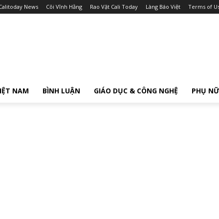
Calitoday News
Cõi Vĩnh Hằng
Rao Vặt Cali Today
Làng Báo Việt
Terms of U
IỆT NAM
BÌNH LUẬN
GIÁO DỤC & CÔNG NGHỆ
PHỤ N