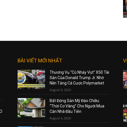
BÀI VIẾT MỚI NHẤT
V
Thương Vụ “Cú Nhảy Vọt” X50 Tài
Sản Của Donald Trump Jr. Nhờ
Nền Tảng Cá Cược Polymarket
August 6, 2026
Bất Động Sản Mỹ Đảo Chiều:
“Thời Cơ Vàng” Cho Người Mua
AO
Căn Nhà Đầu Tiên
August 6, 2026