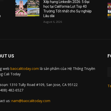
Xếp hạng LinkedIn 2026: 5 Đại
học tại California Lọt Top 40
Trường Tốt nhất cho Sự nghiệp
m
Lâu dài
August 6, 2026
OUT US
F
ng web
baocalitoday.com
là sản phẩm của Hệ Thống Truyền
g Cali Today
soạn: 1310 Tully Road #109, San Jose, CA 95122
Te
 (408) 482-6527
act us:
nam@baocalitoday.com