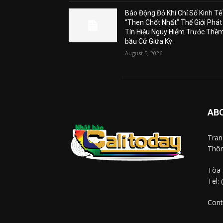
Báo Động Đỏ Khi Chỉ Số Kinh Tế
“Then Chốt Nhất” Thế Giới Phát
Tín Hiệu Nguy Hiểm Trước Thề
bầu Cử Giữa Kỳ
August 5, 2026
AB
Tra
Thôn
Tòa 
Tel:
Cont