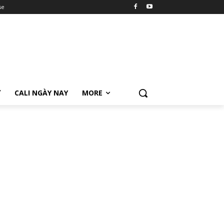
se
Ữ
CALI NGÀY NAY
MORE