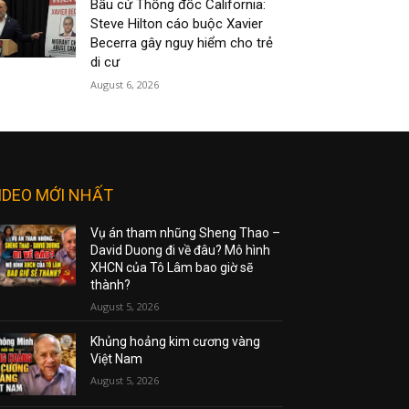
Bầu cử Thống đốc California:
Steve Hilton cáo buộc Xavier
Becerra gây nguy hiểm cho trẻ
di cư
August 6, 2026
IDEO MỚI NHẤT
Vụ án tham nhũng Sheng Thao –
David Duong đi về đâu? Mô hình
XHCN của Tô Lâm bao giờ sẽ
thành?
August 5, 2026
Khủng hoảng kim cương vàng
Việt Nam
August 5, 2026