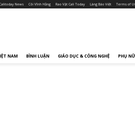
Calitoday News
Cõi Vĩnh Hằng
Rao Vặt Cali Today
Làng Báo Việt
Terms of U
IỆT NAM
BÌNH LUẬN
GIÁO DỤC & CÔNG NGHỆ
PHỤ N