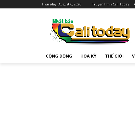
Thursday, August 6, 2026
Truyền Hình Cali Today
CỘNG ĐỒNG
HOA KỲ
THẾ GIỚI
V