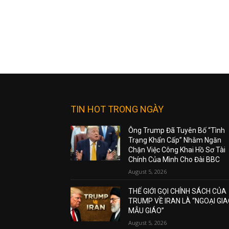
TIN HOT TRONG NGÀY
Ông Trump Đã Tuyên Bố “Tình
Trạng Khẩn Cấp” Nhằm Ngăn
Chặn Việc Công Khai Hồ Sơ Tài
Chính Của Mình Cho Đài BBC
August 5, 2026
THẾ GIỚI GỌI CHÍNH SÁCH CỦA
TRUMP VỀ IRAN LÀ “NGOẠI GI
MẪU GIÁO”
August 5, 2026