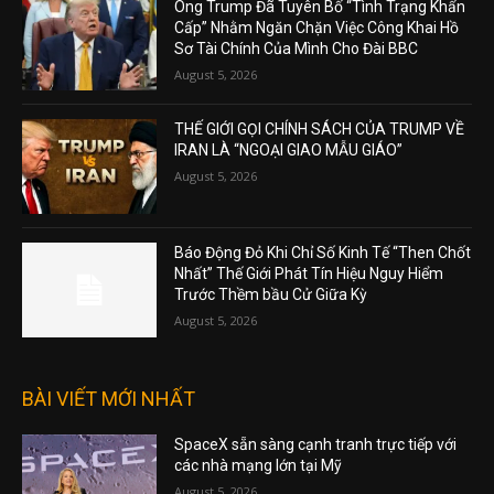
Ông Trump Đã Tuyên Bố “Tình Trạng Khẩn
Cấp” Nhằm Ngăn Chặn Việc Công Khai Hồ
Sơ Tài Chính Của Mình Cho Đài BBC
August 5, 2026
THẾ GIỚI GỌI CHÍNH SÁCH CỦA TRUMP VỀ
IRAN LÀ “NGOẠI GIAO MẪU GIÁO”
August 5, 2026
Báo Động Đỏ Khi Chỉ Số Kinh Tế “Then Chốt
Nhất” Thế Giới Phát Tín Hiệu Nguy Hiểm
Trước Thềm bầu Cử Giữa Kỳ
August 5, 2026
BÀI VIẾT MỚI NHẤT
SpaceX sẵn sàng cạnh tranh trực tiếp với
các nhà mạng lớn tại Mỹ
August 5, 2026