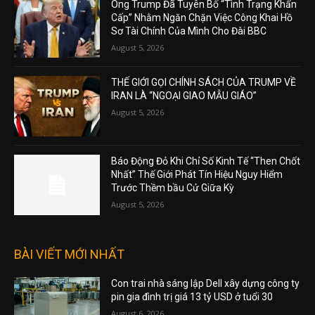
Ông Trump Đã Tuyên Bố “Tình Trạng Khẩn
Cấp” Nhằm Ngăn Chặn Việc Công Khai Hồ
Sơ Tài Chính Của Mình Cho Đài BBC
August 5, 2026
THẾ GIỚI GỌI CHÍNH SÁCH CỦA TRUMP VỀ
IRAN LÀ “NGOẠI GIAO MẪU GIÁO”
August 5, 2026
Báo Động Đỏ Khi Chỉ Số Kinh Tế “Then Chốt
Nhất” Thế Giới Phát Tín Hiệu Nguy Hiểm
Trước Thềm bầu Cử Giữa Kỳ
August 5, 2026
BÀI VIẾT MỚI NHẤT
Con trai nhà sáng lập Dell xây dựng công ty
pin gia đình trị giá 13 tỷ USD ở tuổi 30
August 6, 2026