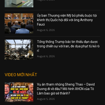
Ủy ban Thượng viện Mỹ bỏ phiếu buộc tội
khinh thị Quốc hội đối với ông Anthony
Fauci
August 6, 2026
Tổng thống Trump bác tin thiếu đạn dược
trong chiến sự với Iran, đe dọa phạt tù kẻ rò
rỉ
August 6, 2026
VIDEO MỚI NHẤT
Vụ án tham nhũng Sheng Thao – David
Duong đi về đâu? Mô hình XHCN của Tô
Lâm bao giờ sẽ thành?
August 5, 2026