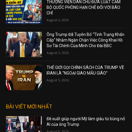
THƯỢNG VIỆN DÂN CHỦ ĐƯA LUẬT CẤM
BỘ QUỐC PHÒNG HẠN CHẾ ĐỐI VỚI BÁO
CHÍ
August 6, 2026
Ông Trump Đã Tuyên Bố “Tình Trạng Khẩn
Cấp” Nhằm Ngăn Chặn Việc Công Khai Hồ
Sơ Tài Chính Của Mình Cho Đài BBC
August 5, 2026
THẾ GIỚI GỌI CHÍNH SÁCH CỦA TRUMP VỀ
IRAN LÀ “NGOẠI GIAO MẪU GIÁO”
August 5, 2026
BÀI VIẾT MỚI NHẤT
Đề xuất giúp người Mỹ làm giàu từ bùng nổ
AI của ông Trump
August 8, 2026