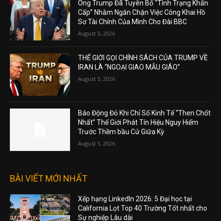
Ông Trump Đã Tuyên Bố “Tình Trạng Khẩn
Cấp” Nhằm Ngăn Chặn Việc Công Khai Hồ
Sơ Tài Chính Của Mình Cho Đài BBC
August 5, 2026
THẾ GIỚI GỌI CHÍNH SÁCH CỦA TRUMP VỀ
IRAN LÀ “NGOẠI GIAO MẪU GIÁO”
August 5, 2026
Báo Động Đỏ Khi Chỉ Số Kinh Tế “Then Chốt
Nhất” Thế Giới Phát Tín Hiệu Nguy Hiểm
Trước Thềm bầu Cử Giữa Kỳ
August 5, 2026
BÀI VIẾT MỚI NHẤT
Xếp hạng LinkedIn 2026: 5 Đại học tại
California Lọt Top 40 Trường Tốt nhất cho
Sự nghiệp Lâu dài