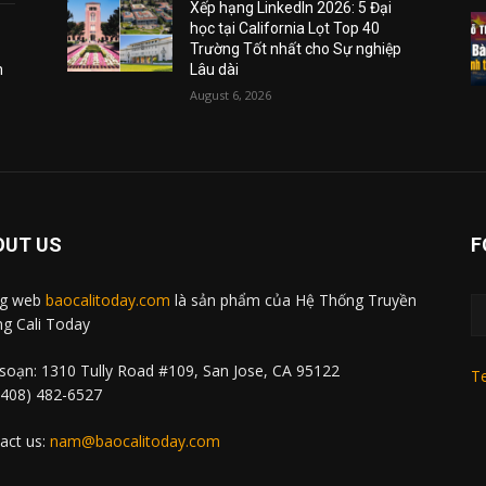
Xếp hạng LinkedIn 2026: 5 Đại
học tại California Lọt Top 40
Trường Tốt nhất cho Sự nghiệp
m
Lâu dài
August 6, 2026
OUT US
F
ng web
baocalitoday.com
là sản phẩm của Hệ Thống Truyền
g Cali Today
soạn: 1310 Tully Road #109, San Jose, CA 95122
Te
 (408) 482-6527
act us:
nam@baocalitoday.com