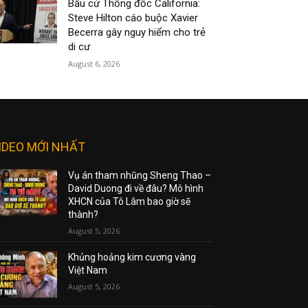
Bầu cử Thống đốc California:
Steve Hilton cáo buộc Xavier
Becerra gây nguy hiểm cho trẻ
di cư
August 6, 2026
IDEO MỚI NHẤT
Vụ án tham nhũng Sheng Thao –
David Duong đi về đâu? Mô hình
XHCN của Tô Lâm bao giờ sẽ
thành?
August 5, 2026
Khủng hoảng kim cương vàng
Việt Nam
August 5, 2026