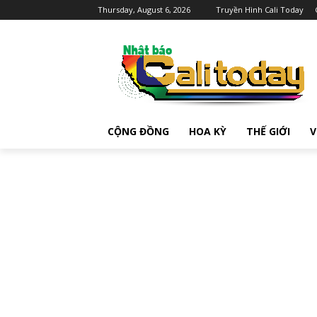
Thursday, August 6, 2026
Truyền Hình Cali Today
CỘNG ĐỒNG
HOA KỲ
THẾ GIỚI
V