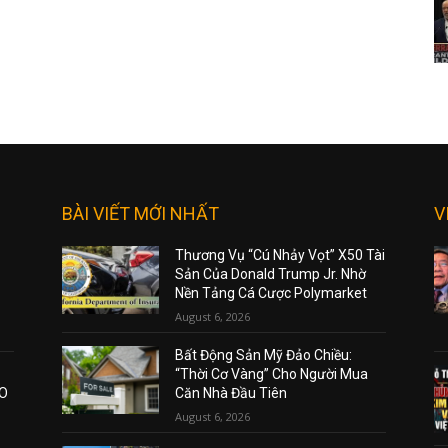
BÀI VIẾT MỚI NHẤT
V
Thương Vụ “Cú Nhảy Vọt” X50 Tài
Sản Của Donald Trump Jr. Nhờ
Nền Tảng Cá Cược Polymarket
August 6, 2026
Bất Động Sản Mỹ Đảo Chiều:
“Thời Cơ Vàng” Cho Người Mua
AO
Căn Nhà Đầu Tiên
August 6, 2026