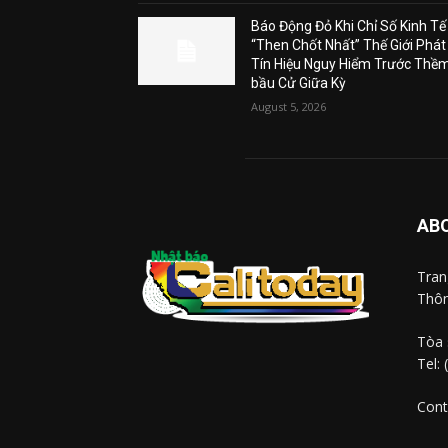
Báo Động Đỏ Khi Chỉ Số Kinh Tế
“Then Chốt Nhất” Thế Giới Phát
Tín Hiệu Nguy Hiểm Trước Thề
bầu Cử Giữa Kỳ
August 5, 2026
AB
Tra
Thôn
Tòa 
Tel:
Cont