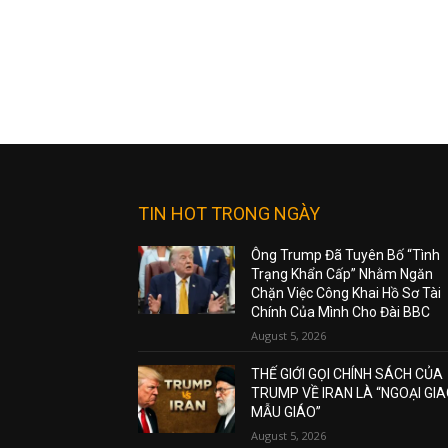
TIN HOT TRONG NGÀY
Ông Trump Đã Tuyên Bố “Tình
Trạng Khẩn Cấp” Nhằm Ngăn
Chặn Việc Công Khai Hồ Sơ Tài
Chính Của Mình Cho Đài BBC
August 5, 2026
THẾ GIỚI GỌI CHÍNH SÁCH CỦA
TRUMP VỀ IRAN LÀ “NGOẠI GI
MẪU GIÁO”
August 5, 2026