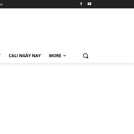
se
Ữ
CALI NGÀY NAY
MORE