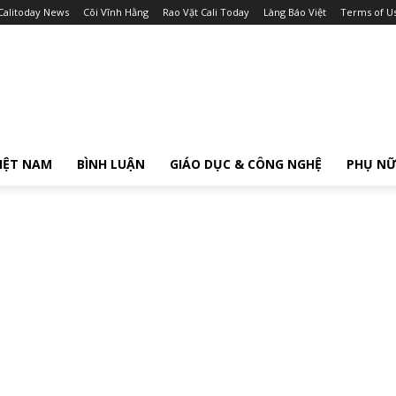
Calitoday News
Cõi Vĩnh Hằng
Rao Vặt Cali Today
Làng Báo Việt
Terms of U
IỆT NAM
BÌNH LUẬN
GIÁO DỤC & CÔNG NGHỆ
PHỤ N