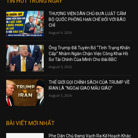
TIN HOT TRONG NGÀY
THƯỢNG VIỆN DÂN CHỦ ĐƯA LUẬT CẤM
BỘ QUỐC PHÒNG HẠN CHẾ ĐỐI VỚI BÁO
CHÍ
August 6, 2026
Ông Trump Đã Tuyên Bố “Tình Trạng Khẩn
Cấp” Nhằm Ngăn Chặn Việc Công Khai Hồ
Sơ Tài Chính Của Mình Cho Đài BBC
August 5, 2026
THẾ GIỚI GỌI CHÍNH SÁCH CỦA TRUMP VỀ
IRAN LÀ “NGOẠI GIAO MẪU GIÁO”
August 5, 2026
BÀI VIẾT MỚI NHẤT
Phe Dân Chủ Đang Vạch Ra Kế Hoạch Khác