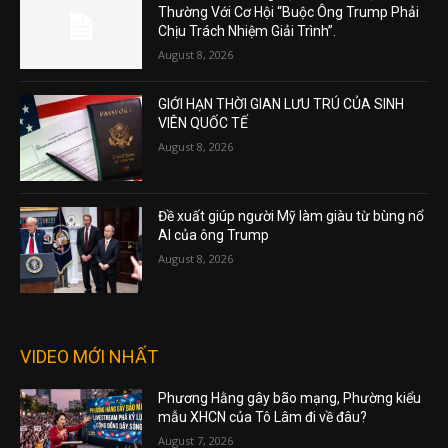
Thường Với Cơ Hội “Buộc Ông Trump Phải
Chịu Trách Nhiệm Giải Trình”.
August 8, 2026
GIỚI HẠN THỜI GIAN LƯU TRÚ CỦA SINH
VIÊN QUỐC TẾ
August 8, 2026
Đề xuất giúp người Mỹ làm giàu từ bùng nổ
AI của ông Trump
August 8, 2026
VIDEO MỚI NHẤT
Phương Hằng gây bão mạng, Phường kiểu
mẫu XHCN của Tô Lâm đi về đâu?
August 7, 2026