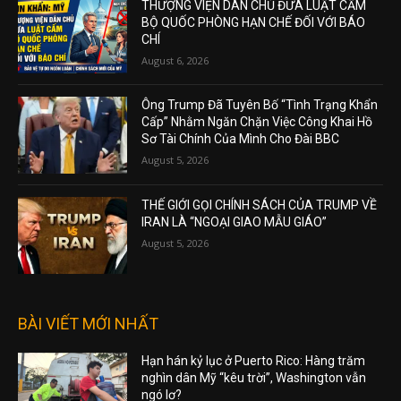
THƯỢNG VIỆN DÂN CHỦ ĐƯA LUẬT CẤM
BỘ QUỐC PHÒNG HẠN CHẾ ĐỐI VỚI BÁO
CHÍ
August 6, 2026
Ông Trump Đã Tuyên Bố “Tình Trạng Khẩn
Cấp” Nhằm Ngăn Chặn Việc Công Khai Hồ
Sơ Tài Chính Của Mình Cho Đài BBC
August 5, 2026
THẾ GIỚI GỌI CHÍNH SÁCH CỦA TRUMP VỀ
IRAN LÀ “NGOẠI GIAO MẪU GIÁO”
August 5, 2026
BÀI VIẾT MỚI NHẤT
Hạn hán kỷ lục ở Puerto Rico: Hàng trăm
nghìn dân Mỹ “kêu trời”, Washington vẫn
ngó lơ?