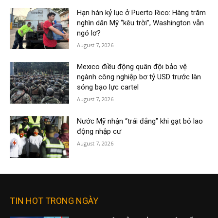
Hạn hán kỷ lục ở Puerto Rico: Hàng trăm
nghìn dân Mỹ “kêu trời”, Washington vẫn
ngó lơ?
August 7, 2026
Mexico điều động quân đội bảo vệ
ngành công nghiệp bơ tỷ USD trước làn
sóng bạo lực cartel
August 7, 2026
Nước Mỹ nhận “trái đắng” khi gạt bỏ lao
động nhập cư
August 7, 2026
TIN HOT TRONG NGÀY