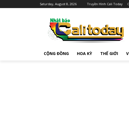
Saturday, August 8, 2026
Truyền Hình Cali Today
C
CỘNG ĐỒNG
HOA KỲ
THẾ GIỚI
V