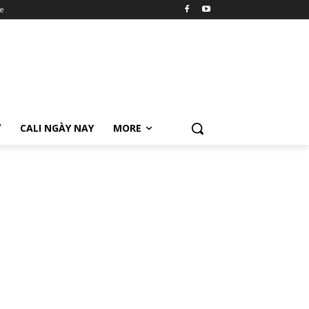
e
Ữ
CALI NGÀY NAY
MORE