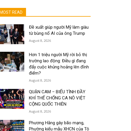
MOST READ
Đề xuất giúp người Mỹ làm giàu
từ bùng nổ AI của ông Trump
August 8, 2026
Hơn 1 triệu người Mỹ rời bỏ thị
trường lao động: Điều gì đang
đẩy cuộc khủng hoảng lên đỉnh
điểm?
August 8, 2026
QUẬN CAM – BIỂU TÌNH ĐẦY
KHÍ THẾ CHỐNG CA NÔ VIỆT
CỘNG QUỐC THIÊN
August 8, 2026
Phương Hằng gây bão mạng,
Phường kiểu mẫu XHCN của Tô