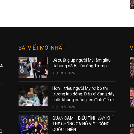
BÀI VIẾT MỚI NHẤT
V
Đề xuất giúp người Mỹ làm giàu
ẠN
từ bùng nổ AI của ông Trump
August 8, 2026
Hơn 1 triệu người Mỹ rời bỏ thị
trường lao động: Điều gì đang đẩy
cuộc khủng hoảng lên đỉnh điểm?
August 8, 2026
QUẬN CAM – BIỂU TÌNH ĐẦY KHÍ
THẾ CHỐNG CA NÔ VIỆT CỘNG
QUỐC THIÊN
AO