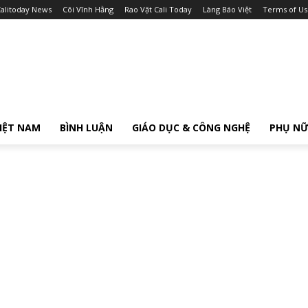
alitoday News
Cõi Vĩnh Hằng
Rao Vặt Cali Today
Làng Báo Việt
Terms of Us
IỆT NAM
BÌNH LUẬN
GIÁO DỤC & CÔNG NGHỆ
PHỤ N