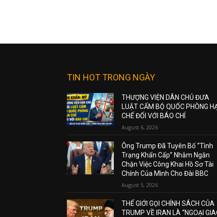
TIN HOT TRONG NGÀY
THƯỢNG VIỆN DÂN CHỦ ĐƯA
LUẬT CẤM BỘ QUỐC PHÒNG H
CHẾ ĐỐI VỚI BÁO CHÍ
August 6, 2026
Ông Trump Đã Tuyên Bố “Tình
Trạng Khẩn Cấp” Nhằm Ngăn
Chặn Việc Công Khai Hồ Sơ Tài
Chính Của Mình Cho Đài BBC
August 5, 2026
THẾ GIỚI GỌI CHÍNH SÁCH CỦA
TRUMP VỀ IRAN LÀ “NGOẠI GI