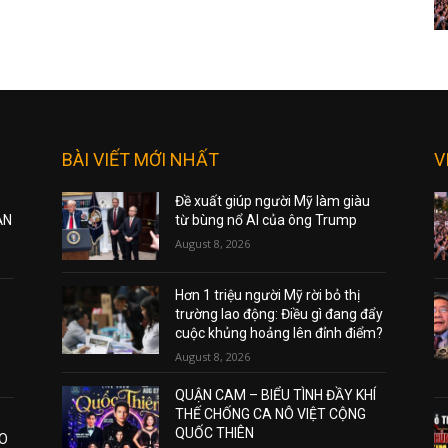
BÀI VIẾT MỚI NHẤT
V
Đề xuất giúp người Mỹ làm giàu
ẠN
từ bùng nổ AI của ông Trump
August 8, 2026
Hơn 1 triệu người Mỹ rời bỏ thị
trường lao động: Điều gì đang đẩy
cuộc khủng hoảng lên đỉnh điểm?
August 8, 2026
QUẬN CAM – BIỂU TÌNH ĐẦY KHÍ
THẾ CHỐNG CA NÔ VIỆT CỘNG
QUỐC THIÊN
AO