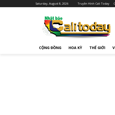
Saturday, August 8, 2026
Truyền Hình Cali Today
C
CỘNG ĐỒNG
HOA KỲ
THẾ GIỚI
V