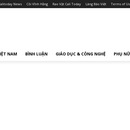
alitoday News
Cõi Vĩnh Hằng
Rao Vặt Cali Today
Làng Báo Việt
Terms of Us
IỆT NAM
BÌNH LUẬN
GIÁO DỤC & CÔNG NGHỆ
PHỤ N