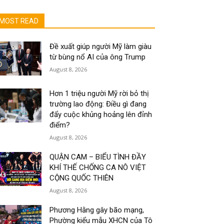
MOST READ
Đề xuất giúp người Mỹ làm giàu
từ bùng nổ AI của ông Trump
August 8, 2026
Hơn 1 triệu người Mỹ rời bỏ thị
trường lao động: Điều gì đang
đẩy cuộc khủng hoảng lên đỉnh
điểm?
August 8, 2026
QUẬN CAM – BIỂU TÌNH ĐẦY
KHÍ THẾ CHỐNG CA NÔ VIỆT
CỘNG QUỐC THIÊN
August 8, 2026
Phương Hằng gây bão mạng,
Phường kiểu mẫu XHCN của Tô