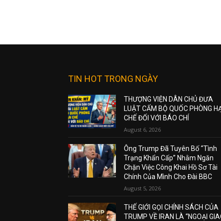
TIN HOT TRONG NGÀY
THƯỢNG VIỆN DÂN CHỦ ĐƯA
LUẬT CẤM BỘ QUỐC PHÒNG H
CHẾ ĐỐI VỚI BÁO CHÍ
August 6, 2026
Ông Trump Đã Tuyên Bố “Tình
Trạng Khẩn Cấp” Nhằm Ngăn
Chặn Việc Công Khai Hồ Sơ Tài
Chính Của Mình Cho Đài BBC
August 5, 2026
THẾ GIỚI GỌI CHÍNH SÁCH CỦA
TRUMP VỀ IRAN LÀ “NGOẠI GI