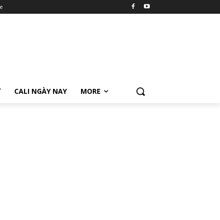
e
Ữ
CALI NGÀY NAY
MORE