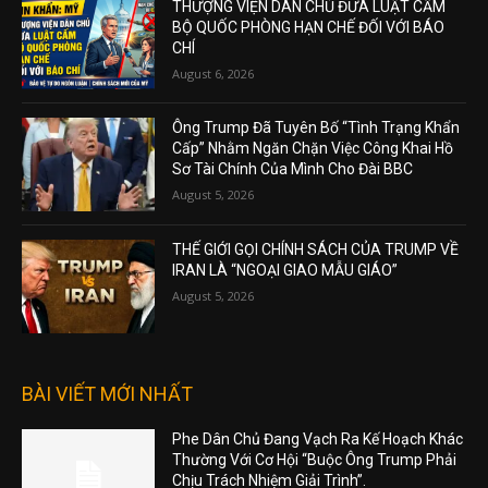
THƯỢNG VIỆN DÂN CHỦ ĐƯA LUẬT CẤM
BỘ QUỐC PHÒNG HẠN CHẾ ĐỐI VỚI BÁO
CHÍ
August 6, 2026
Ông Trump Đã Tuyên Bố “Tình Trạng Khẩn
Cấp” Nhằm Ngăn Chặn Việc Công Khai Hồ
Sơ Tài Chính Của Mình Cho Đài BBC
August 5, 2026
THẾ GIỚI GỌI CHÍNH SÁCH CỦA TRUMP VỀ
IRAN LÀ “NGOẠI GIAO MẪU GIÁO”
August 5, 2026
BÀI VIẾT MỚI NHẤT
Phe Dân Chủ Đang Vạch Ra Kế Hoạch Khác
Thường Với Cơ Hội “Buộc Ông Trump Phải
Chịu Trách Nhiệm Giải Trình”.