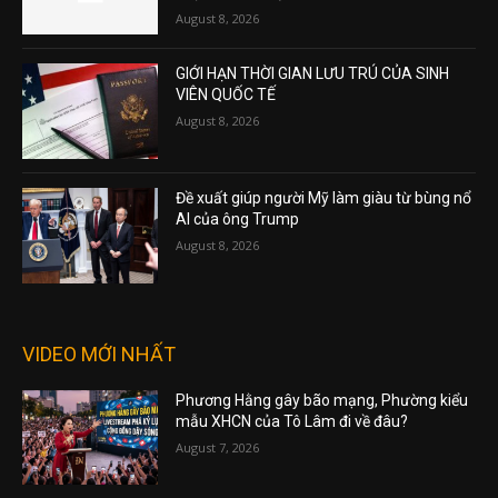
August 8, 2026
GIỚI HẠN THỜI GIAN LƯU TRÚ CỦA SINH
VIÊN QUỐC TẾ
August 8, 2026
Đề xuất giúp người Mỹ làm giàu từ bùng nổ
AI của ông Trump
August 8, 2026
VIDEO MỚI NHẤT
Phương Hằng gây bão mạng, Phường kiểu
mẫu XHCN của Tô Lâm đi về đâu?
August 7, 2026