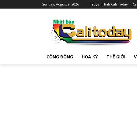
Sunday, August 9, 2026
Truyền Hình Cali Today
Ca
CỘNG ĐỒNG
HOA KỲ
THẾ GIỚI
V