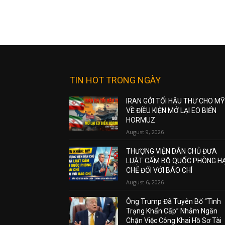
TIN HOT TRONG NGÀY
IRAN GỞI TỐI HẬU THƯ CHO MỸ
VỀ ĐIỀU KIỆN MỞ LẠI EO BIỂN
HORMUZ
August 9, 2026
THƯỢNG VIỆN DÂN CHỦ ĐƯA
LUẬT CẤM BỘ QUỐC PHÒNG H
CHẾ ĐỐI VỚI BÁO CHÍ
August 6, 2026
Ông Trump Đã Tuyên Bố “Tình
Trạng Khẩn Cấp” Nhằm Ngăn
Chặn Việc Công Khai Hồ Sơ Tài