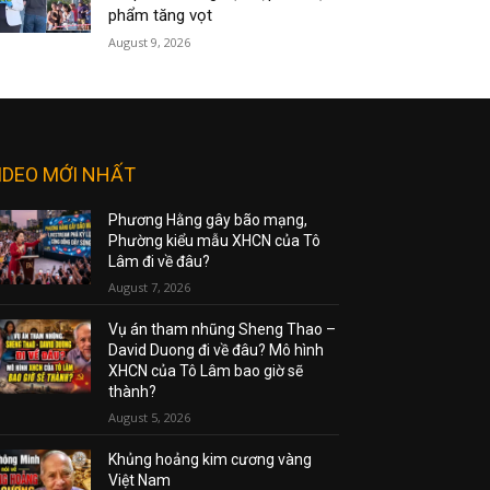
phẩm tăng vọt
August 9, 2026
IDEO MỚI NHẤT
Phương Hằng gây bão mạng,
Phường kiểu mẫu XHCN của Tô
Lâm đi về đâu?
August 7, 2026
Vụ án tham nhũng Sheng Thao –
David Duong đi về đâu? Mô hình
XHCN của Tô Lâm bao giờ sẽ
thành?
August 5, 2026
Khủng hoảng kim cương vàng
Việt Nam