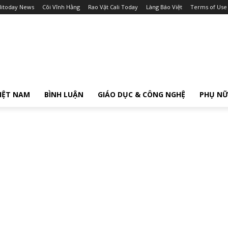
litoday News
Cõi Vĩnh Hằng
Rao Vặt Cali Today
Làng Báo Việt
Terms of Use
IỆT NAM
BÌNH LUẬN
GIÁO DỤC & CÔNG NGHỆ
PHỤ N