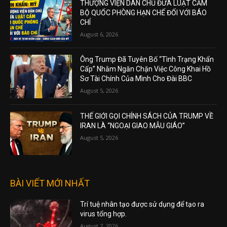
THƯỢNG VIỆN DÂN CHỦ ĐƯA LUẬT CẤM
BỘ QUỐC PHÒNG HẠN CHẾ ĐỐI VỚI BÁO
CHÍ
August 6, 2026
Ông Trump Đã Tuyên Bố “Tình Trạng Khẩn
Cấp” Nhằm Ngăn Chặn Việc Công Khai Hồ
Sơ Tài Chính Của Mình Cho Đài BBC
August 5, 2026
THẾ GIỚI GỌI CHÍNH SÁCH CỦA TRUMP VỀ
IRAN LÀ “NGOẠI GIAO MẪU GIÁO”
August 5, 2026
BÀI VIẾT MỚI NHẤT
Trí tuệ nhân tạo được sử dụng để tạo ra
virus tổng hợp.
August 7, 2026