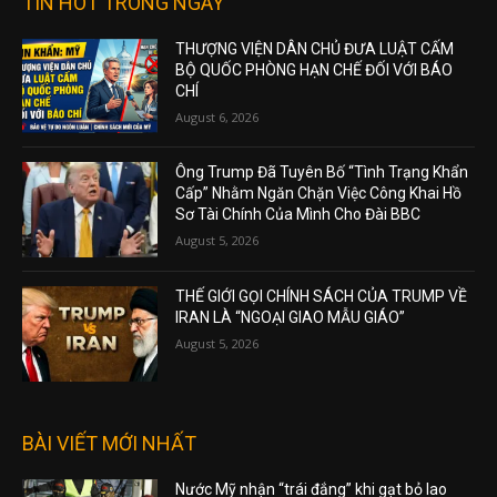
TIN HOT TRONG NGÀY
THƯỢNG VIỆN DÂN CHỦ ĐƯA LUẬT CẤM
BỘ QUỐC PHÒNG HẠN CHẾ ĐỐI VỚI BÁO
CHÍ
August 6, 2026
Ông Trump Đã Tuyên Bố “Tình Trạng Khẩn
Cấp” Nhằm Ngăn Chặn Việc Công Khai Hồ
Sơ Tài Chính Của Mình Cho Đài BBC
August 5, 2026
THẾ GIỚI GỌI CHÍNH SÁCH CỦA TRUMP VỀ
IRAN LÀ “NGOẠI GIAO MẪU GIÁO”
August 5, 2026
BÀI VIẾT MỚI NHẤT
Nước Mỹ nhận “trái đắng” khi gạt bỏ lao