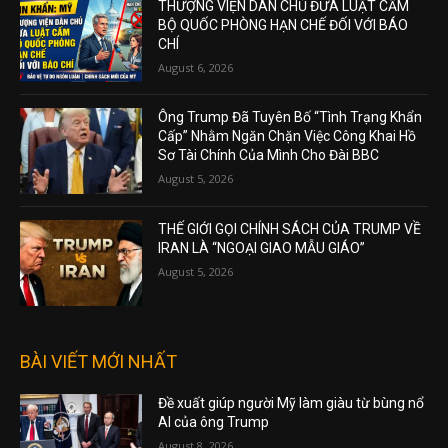
THƯỢNG VIỆN DÂN CHỦ ĐƯA LUẬT CẤM
BỘ QUỐC PHÒNG HẠN CHẾ ĐỐI VỚI BÁO
CHÍ
August 6, 2026
Ông Trump Đã Tuyên Bố “Tình Trạng Khẩn
Cấp” Nhằm Ngăn Chặn Việc Công Khai Hồ
Sơ Tài Chính Của Mình Cho Đài BBC
August 5, 2026
THẾ GIỚI GỌI CHÍNH SÁCH CỦA TRUMP VỀ
IRAN LÀ “NGOẠI GIAO MẪU GIÁO”
August 5, 2026
BÀI VIẾT MỚI NHẤT
Đề xuất giúp người Mỹ làm giàu từ bùng nổ
AI của ông Trump
August 8, 2026