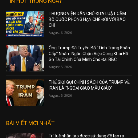
TIN HOT TRONG NGÀY
THƯỢNG VIỆN DÂN CHỦ ĐƯA LUẬT CẤM
BỘ QUỐC PHÒNG HẠN CHẾ ĐỐI VỚI BÁO
CHÍ
August 6, 2026
Ông Trump Đã Tuyên Bố “Tình Trạng Khẩn
Cấp” Nhằm Ngăn Chặn Việc Công Khai Hồ
Sơ Tài Chính Của Mình Cho Đài BBC
August 5, 2026
THẾ GIỚI GỌI CHÍNH SÁCH CỦA TRUMP VỀ
IRAN LÀ “NGOẠI GIAO MẪU GIÁO”
August 5, 2026
BÀI VIẾT MỚI NHẤT
Trí tuệ nhân tạo được sử dụng để tạo ra