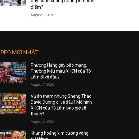
đẩy cuộc khủng hoảng lên đỉnh
điểm?
August 8, 2026
IDEO MỚI NHẤT
Phương Hằng gây bão mạng,
Phường kiểu mẫu XHCN của Tô
Lâm đi về đâu?
August 7, 2026
Vụ án tham nhũng Sheng Thao –
David Duong đi về đâu? Mô hình
XHCN của Tô Lâm bao giờ sẽ
thành?
August 5, 2026
Khủng hoảng kim cương vàng