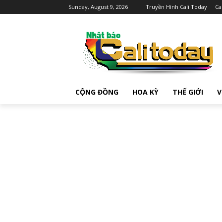
Sunday, August 9, 2026
Truyền Hình Cali Today
Ca
CỘNG ĐỒNG
HOA KỲ
THẾ GIỚI
V