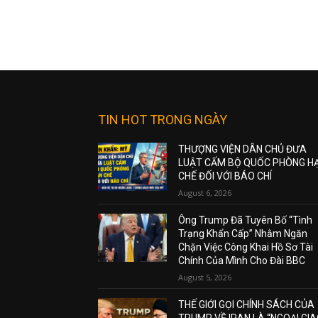
TIN HOT TRONG NGÀY
THƯỢNG VIỆN DÂN CHỦ ĐƯA
LUẬT CẤM BỘ QUỐC PHÒNG H
CHẾ ĐỐI VỚI BÁO CHÍ
August 6, 2026
Ông Trump Đã Tuyên Bố “Tình
Trạng Khẩn Cấp” Nhằm Ngăn
Chặn Việc Công Khai Hồ Sơ Tài
Chính Của Mình Cho Đài BBC
August 5, 2026
THẾ GIỚI GỌI CHÍNH SÁCH CỦA