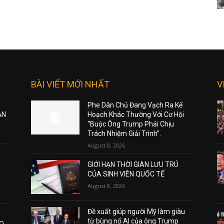
BÀI VIẾT MỚI NHẤT
V
Phe Dân Chủ Đang Vạch Ra Kế
ẠN
Hoạch Khác Thường Với Cơ Hội
“Buộc Ông Trump Phải Chịu
Trách Nhiệm Giải Trình”.
August 8, 2026
GIỚI HẠN THỜI GIAN LƯU TRÚ
CỦA SINH VIÊN QUỐC TẾ
August 8, 2026
Đề xuất giúp người Mỹ làm giàu
từ bùng nổ AI của ông Trump