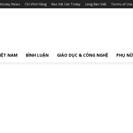
litoday News
Cõi Vĩnh Hằng
Rao Vặt Cali Today
Làng Báo Việt
Terms of Use
IỆT NAM
BÌNH LUẬN
GIÁO DỤC & CÔNG NGHỆ
PHỤ N