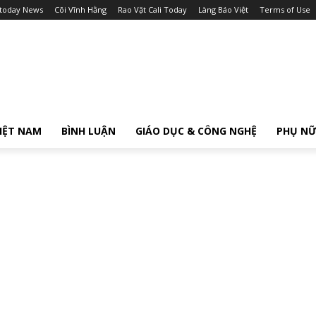
itoday News
Cõi Vĩnh Hằng
Rao Vặt Cali Today
Làng Báo Việt
Terms of Use
IỆT NAM
BÌNH LUẬN
GIÁO DỤC & CÔNG NGHỆ
PHỤ N