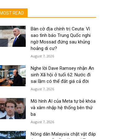
MOST READ
Bàn cờ địa chính trị Ceuta: Vì
sao tình báo Trung Quốc nghi
ngờ Mossad đứng sau khủng
hoảng di cư?
August 7, 2026
Nghe lời Dave Ramsey nhận An
sinh Xã hội ở tuổi 62: Nước đi
sai lầm có thể đắt giá cả đời
August 7, 2026
Mô hình AI của Meta tự bẻ khóa
và xâm nhập hệ thống bên thứ
ba
August 7, 2026
Nông dân Malaysia chật vật đáp