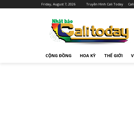
Friday, August 7, 2026
Truyền Hình Cali Today
Cal
CỘNG ĐỒNG
HOA KỲ
THẾ GIỚI
V