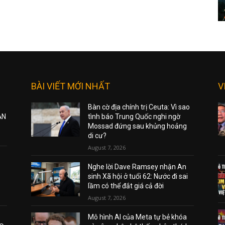
BÀI VIẾT MỚI NHẤT
V
Bàn cờ địa chính trị Ceuta: Vì sao
ẠN
tình báo Trung Quốc nghi ngờ
Mossad đứng sau khủng hoảng
di cư?
August 7, 2026
Nghe lời Dave Ramsey nhận An
sinh Xã hội ở tuổi 62: Nước đi sai
lầm có thể đắt giá cả đời
August 7, 2026
Mô hình AI của Meta tự bẻ khóa