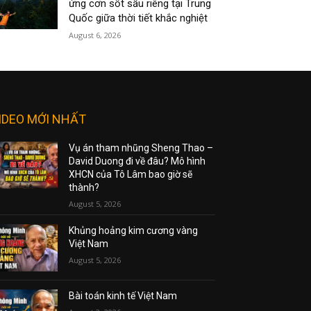
ứng cơn sốt sầu riêng tại Trung
Quốc giữa thời tiết khắc nghiệt
August 6, 2026
IDEO MỚI NHẤT
Vụ án tham nhũng Sheng Thao –
David Duong đi về đâu? Mô hình
XHCN của Tô Lâm bao giờ sẽ
thành?
August 5, 2026
Khủng hoảng kim cương vàng
Việt Nam
August 5, 2026
Bài toán kinh tế Việt Nam