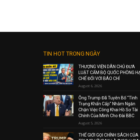
TIN HOT TRONG NGÀY
THƯỢNG VIỆN DÂN CHỦ ĐƯA
LUẬT CẤM BỘ QUỐC PHÒNG H
CHẾ ĐỐI VỚI BÁO CHÍ
August 6, 2026
Ông Trump Đã Tuyên Bố “Tình
Trạng Khẩn Cấp” Nhằm Ngăn
Chặn Việc Công Khai Hồ Sơ Tài
Chính Của Mình Cho Đài BBC
August 5, 2026
THẾ GIỚI GỌI CHÍNH SÁCH CỦA