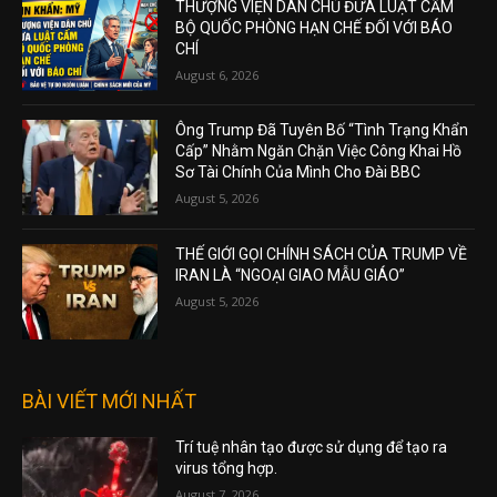
THƯỢNG VIỆN DÂN CHỦ ĐƯA LUẬT CẤM
BỘ QUỐC PHÒNG HẠN CHẾ ĐỐI VỚI BÁO
CHÍ
August 6, 2026
Ông Trump Đã Tuyên Bố “Tình Trạng Khẩn
Cấp” Nhằm Ngăn Chặn Việc Công Khai Hồ
Sơ Tài Chính Của Mình Cho Đài BBC
August 5, 2026
THẾ GIỚI GỌI CHÍNH SÁCH CỦA TRUMP VỀ
IRAN LÀ “NGOẠI GIAO MẪU GIÁO”
August 5, 2026
BÀI VIẾT MỚI NHẤT
Trí tuệ nhân tạo được sử dụng để tạo ra
virus tổng hợp.
August 7, 2026