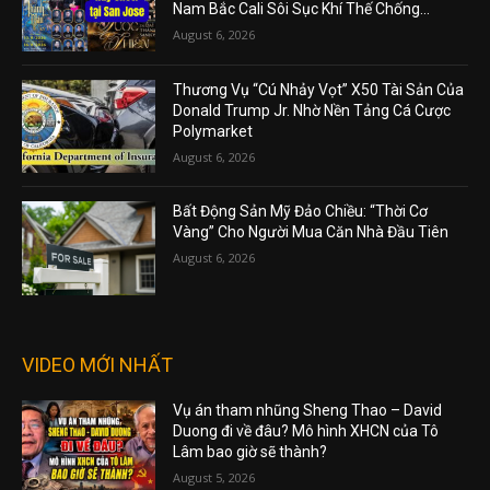
Nam Bắc Cali Sôi Sục Khí Thế Chống...
August 6, 2026
Thương Vụ “Cú Nhảy Vọt” X50 Tài Sản Của
Donald Trump Jr. Nhờ Nền Tảng Cá Cược
Polymarket
August 6, 2026
Bất Động Sản Mỹ Đảo Chiều: “Thời Cơ
Vàng” Cho Người Mua Căn Nhà Đầu Tiên
August 6, 2026
VIDEO MỚI NHẤT
Vụ án tham nhũng Sheng Thao – David
Duong đi về đâu? Mô hình XHCN của Tô
Lâm bao giờ sẽ thành?
August 5, 2026