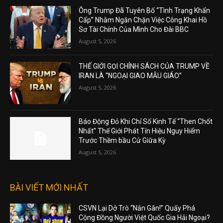
Ông Trump Đã Tuyên Bố “Tình Trạng Khẩn
Cấp” Nhằm Ngăn Chặn Việc Công Khai Hồ
Sơ Tài Chính Của Mình Cho Đài BBC
August 5, 2026
THẾ GIỚI GỌI CHÍNH SÁCH CỦA TRUMP VỀ
IRAN LÀ “NGOẠI GIAO MẪU GIÁO”
August 5, 2026
Báo Động Đỏ Khi Chỉ Số Kinh Tế “Then Chốt
Nhất” Thế Giới Phát Tín Hiệu Nguy Hiểm
Trước Thềm bầu Cử Giữa Kỳ
August 5, 2026
BÀI VIẾT MỚI NHẤT
CSVN Lại Dở Trò “Nắn Gân!” Quấy Phá
Cộng Đồng Người Việt Quốc Gia Hải Ngoại?