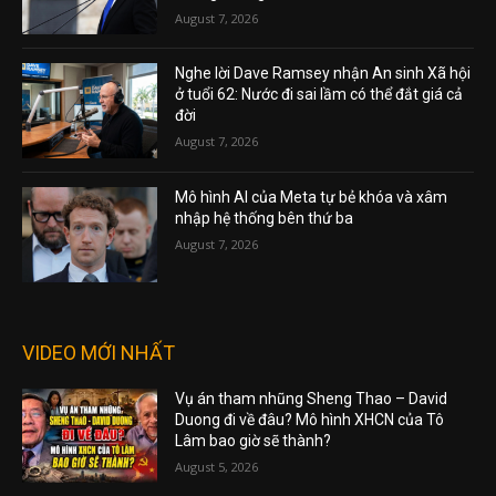
August 7, 2026
Nghe lời Dave Ramsey nhận An sinh Xã hội
ở tuổi 62: Nước đi sai lầm có thể đắt giá cả
đời
August 7, 2026
Mô hình AI của Meta tự bẻ khóa và xâm
nhập hệ thống bên thứ ba
August 7, 2026
VIDEO MỚI NHẤT
Vụ án tham nhũng Sheng Thao – David
Duong đi về đâu? Mô hình XHCN của Tô
Lâm bao giờ sẽ thành?
August 5, 2026