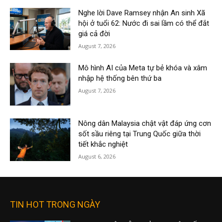
Nghe lời Dave Ramsey nhận An sinh Xã
hội ở tuổi 62: Nước đi sai lầm có thể đắt
giá cả đời
August 7, 2026
Mô hình AI của Meta tự bẻ khóa và xâm
nhập hệ thống bên thứ ba
August 7, 2026
Nông dân Malaysia chật vật đáp ứng cơn
sốt sầu riêng tại Trung Quốc giữa thời
tiết khắc nghiệt
August 6, 2026
TIN HOT TRONG NGÀY