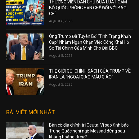
THƯỢNG VIỆN DÂN CHỦ ĐƯA LUẬT CẤM
BỘ QUỐC PHÒNG HẠN CHẾ ĐỐI VỚI BÁO
CHÍ
August 6, 2026
Ông Trump Đã Tuyên Bố “Tình Trạng Khẩn
Cấp” Nhằm Ngăn Chặn Việc Công Khai Hồ
Sơ Tài Chính Của Mình Cho Đài BBC
August 5, 2026
THẾ GIỚI GỌI CHÍNH SÁCH CỦA TRUMP VỀ
IRAN LÀ “NGOẠI GIAO MẪU GIÁO”
August 5, 2026
BÀI VIẾT MỚI NHẤT
Bàn cờ địa chính trị Ceuta: Vì sao tình báo
Trung Quốc nghi ngờ Mossad đứng sau
khủng hoảng di cư?