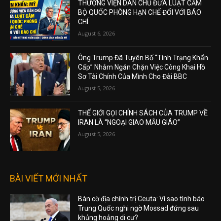
THƯỢNG VIỆN DÂN CHỦ ĐƯA LUẬT CẤM
BỘ QUỐC PHÒNG HẠN CHẾ ĐỐI VỚI BÁO
CHÍ
August 6, 2026
Ông Trump Đã Tuyên Bố “Tình Trạng Khẩn
Cấp” Nhằm Ngăn Chặn Việc Công Khai Hồ
Sơ Tài Chính Của Mình Cho Đài BBC
August 5, 2026
THẾ GIỚI GỌI CHÍNH SÁCH CỦA TRUMP VỀ
IRAN LÀ “NGOẠI GIAO MẪU GIÁO”
August 5, 2026
BÀI VIẾT MỚI NHẤT
Bàn cờ địa chính trị Ceuta: Vì sao tình báo
Trung Quốc nghi ngờ Mossad đứng sau
khủng hoảng di cư?