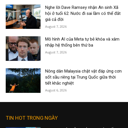
Nghe lời Dave Ramsey nhận An sinh Xã
hội ở tuổi 62: Nước đi sai lầm có thể đắt
giá cả đời
August 7, 2026
Mô hình AI của Meta tự bẻ khóa và xâm
nhập hệ thống bên thứ ba
August 7, 2026
Nông dân Malaysia chật vật đáp ứng cơn
sốt sầu riêng tại Trung Quốc giữa thời
tiết khắc nghiệt
August 6, 2026
TIN HOT TRONG NGÀY