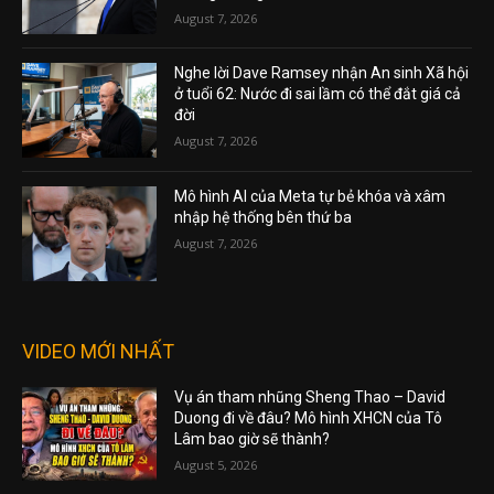
August 7, 2026
Nghe lời Dave Ramsey nhận An sinh Xã hội
ở tuổi 62: Nước đi sai lầm có thể đắt giá cả
đời
August 7, 2026
Mô hình AI của Meta tự bẻ khóa và xâm
nhập hệ thống bên thứ ba
August 7, 2026
VIDEO MỚI NHẤT
Vụ án tham nhũng Sheng Thao – David
Duong đi về đâu? Mô hình XHCN của Tô
Lâm bao giờ sẽ thành?
August 5, 2026