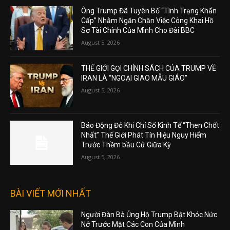
Ông Trump Đã Tuyên Bố “Tình Trạng Khẩn
Cấp” Nhằm Ngăn Chặn Việc Công Khai Hồ
Sơ Tài Chính Của Mình Cho Đài BBC
August 5, 2026
THẾ GIỚI GỌI CHÍNH SÁCH CỦA TRUMP VỀ
IRAN LÀ “NGOẠI GIAO MẪU GIÁO”
August 5, 2026
Báo Động Đỏ Khi Chỉ Số Kinh Tế “Then Chốt
Nhất” Thế Giới Phát Tín Hiệu Nguy Hiểm
Trước Thềm bầu Cử Giữa Kỳ
August 5, 2026
BÀI VIẾT MỚI NHẤT
Người Đàn Bà Ủng Hộ Trump Bật Khóc Nức
Nở Trước Mặt Các Con Của Mình