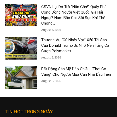
CSVN Lại Dở Trò “Nắn Gân!” Quấy Phá
Cộng Đồng Người Việt Quốc Gia Hải
Ngoại? Nam Bắc Cali Sôi Sục Khí Thế
Chống...
August 6, 2026
Thương Vụ “Cú Nhảy Vọt” X50 Tài Sản
Của Donald Trump Jr. Nhờ Nền Tảng Cá
Cược Polymarket
August 6, 2026
Bất Động Sản Mỹ Đảo Chiều: “Thời Cơ
Vàng” Cho Người Mua Căn Nhà Đầu Tiên
August 6, 2026
TIN HOT TRONG NGÀY