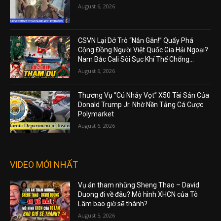
August 6, 2026
CSVN Lại Dở Trò “Nắn Gân!” Quấy Phá
Cộng Đồng Người Việt Quốc Gia Hải Ngoại?
Nam Bắc Cali Sôi Sục Khí Thế Chống...
August 6, 2026
Thương Vụ “Cú Nhảy Vọt” X50 Tài Sản Của
Donald Trump Jr. Nhờ Nền Tảng Cá Cược
Polymarket
August 6, 2026
VIDEO MỚI NHẤT
Vụ án tham nhũng Sheng Thao – David
Duong đi về đâu? Mô hình XHCN của Tô
Lâm bao giờ sẽ thành?
August 5, 2026