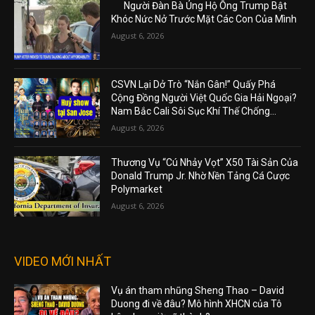
Người Đàn Bà Ủng Hộ Ông Trump Bật
Khóc Nức Nở Trước Mặt Các Con Của Mình
August 6, 2026
CSVN Lại Dở Trò “Nắn Gân!” Quấy Phá
Cộng Đồng Người Việt Quốc Gia Hải Ngoại?
Nam Bắc Cali Sôi Sục Khí Thế Chống...
August 6, 2026
Thương Vụ “Cú Nhảy Vọt” X50 Tài Sản Của
Donald Trump Jr. Nhờ Nền Tảng Cá Cược
Polymarket
August 6, 2026
VIDEO MỚI NHẤT
Vụ án tham nhũng Sheng Thao – David
Duong đi về đâu? Mô hình XHCN của Tô