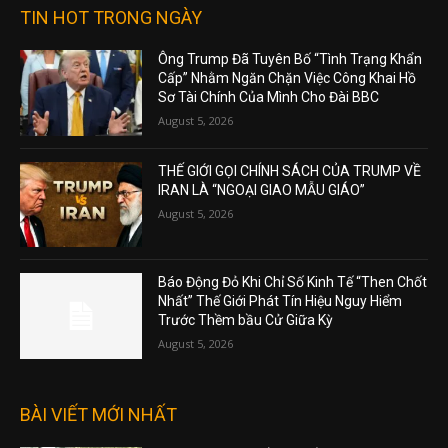
TIN HOT TRONG NGÀY
Ông Trump Đã Tuyên Bố “Tình Trạng Khẩn
Cấp” Nhằm Ngăn Chặn Việc Công Khai Hồ
Sơ Tài Chính Của Mình Cho Đài BBC
August 5, 2026
THẾ GIỚI GỌI CHÍNH SÁCH CỦA TRUMP VỀ
IRAN LÀ “NGOẠI GIAO MẪU GIÁO”
August 5, 2026
Báo Động Đỏ Khi Chỉ Số Kinh Tế “Then Chốt
Nhất” Thế Giới Phát Tín Hiệu Nguy Hiểm
Trước Thềm bầu Cử Giữa Kỳ
August 5, 2026
BÀI VIẾT MỚI NHẤT