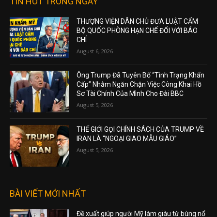
TIN HOT TRONG NGÀY
THƯỢNG VIỆN DÂN CHỦ ĐƯA LUẬT CẤM
BỘ QUỐC PHÒNG HẠN CHẾ ĐỐI VỚI BÁO
CHÍ
August 6, 2026
Ông Trump Đã Tuyên Bố “Tình Trạng Khẩn
Cấp” Nhằm Ngăn Chặn Việc Công Khai Hồ
Sơ Tài Chính Của Mình Cho Đài BBC
August 5, 2026
THẾ GIỚI GỌI CHÍNH SÁCH CỦA TRUMP VỀ
IRAN LÀ “NGOẠI GIAO MẪU GIÁO”
August 5, 2026
BÀI VIẾT MỚI NHẤT
Đề xuất giúp người Mỹ làm giàu từ bùng nổ