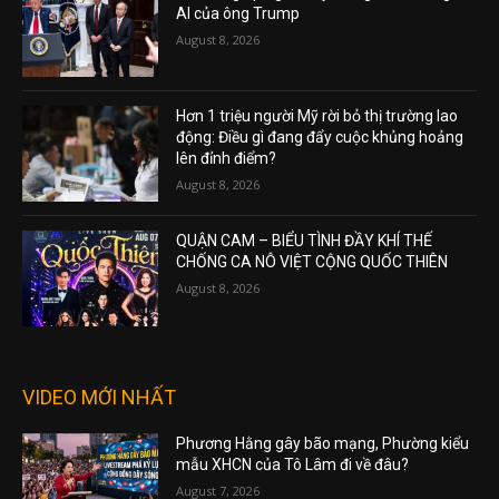
AI của ông Trump
August 8, 2026
Hơn 1 triệu người Mỹ rời bỏ thị trường lao
động: Điều gì đang đẩy cuộc khủng hoảng
lên đỉnh điểm?
August 8, 2026
QUẬN CAM – BIỂU TÌNH ĐẦY KHÍ THẾ
CHỐNG CA NÔ VIỆT CỘNG QUỐC THIÊN
August 8, 2026
VIDEO MỚI NHẤT
Phương Hằng gây bão mạng, Phường kiểu
mẫu XHCN của Tô Lâm đi về đâu?
August 7, 2026