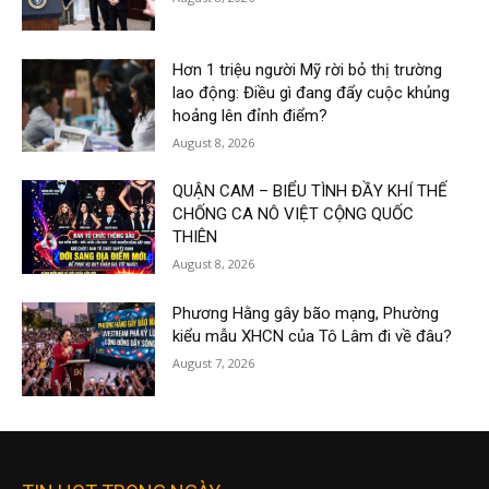
Hơn 1 triệu người Mỹ rời bỏ thị trường
lao động: Điều gì đang đẩy cuộc khủng
hoảng lên đỉnh điểm?
August 8, 2026
QUẬN CAM – BIỂU TÌNH ĐẦY KHÍ THẾ
CHỐNG CA NÔ VIỆT CỘNG QUỐC
THIÊN
August 8, 2026
Phương Hằng gây bão mạng, Phường
kiểu mẫu XHCN của Tô Lâm đi về đâu?
August 7, 2026