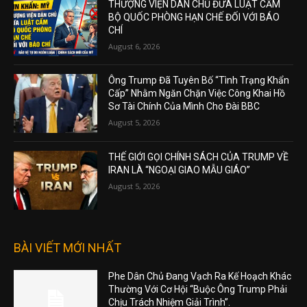
THƯỢNG VIỆN DÂN CHỦ ĐƯA LUẬT CẤM
BỘ QUỐC PHÒNG HẠN CHẾ ĐỐI VỚI BÁO
CHÍ
August 6, 2026
Ông Trump Đã Tuyên Bố “Tình Trạng Khẩn
Cấp” Nhằm Ngăn Chặn Việc Công Khai Hồ
Sơ Tài Chính Của Mình Cho Đài BBC
August 5, 2026
THẾ GIỚI GỌI CHÍNH SÁCH CỦA TRUMP VỀ
IRAN LÀ “NGOẠI GIAO MẪU GIÁO”
August 5, 2026
BÀI VIẾT MỚI NHẤT
Phe Dân Chủ Đang Vạch Ra Kế Hoạch Khác
Thường Với Cơ Hội “Buộc Ông Trump Phải
Chịu Trách Nhiệm Giải Trình”.