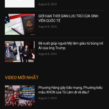
August 8, 2026
GIỚI HẠN THỜI GIAN LƯU TRÚ CỦA SINH
VIÊN QUỐC TẾ
August 8, 2026
Đề xuất giúp người Mỹ làm giàu từ bùng nổ
AI của ông Trump
August 8, 2026
VIDEO MỚI NHẤT
Phương Hằng gây bão mạng, Phường kiểu
mẫu XHCN của Tô Lâm đi về đâu?
August 7, 2026