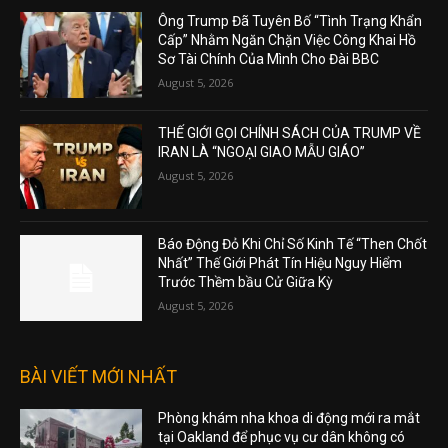
Ông Trump Đã Tuyên Bố “Tình Trạng Khẩn
Cấp” Nhằm Ngăn Chặn Việc Công Khai Hồ
Sơ Tài Chính Của Mình Cho Đài BBC
August 5, 2026
THẾ GIỚI GỌI CHÍNH SÁCH CỦA TRUMP VỀ
IRAN LÀ “NGOẠI GIAO MẪU GIÁO”
August 5, 2026
Báo Động Đỏ Khi Chỉ Số Kinh Tế “Then Chốt
Nhất” Thế Giới Phát Tín Hiệu Nguy Hiểm
Trước Thềm bầu Cử Giữa Kỳ
August 5, 2026
BÀI VIẾT MỚI NHẤT
Phòng khám nha khoa di động mới ra mắt
tại Oakland để phục vụ cư dân không có