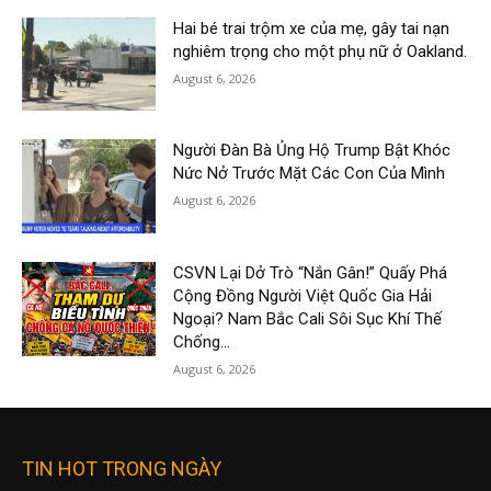
Hai bé trai trộm xe của mẹ, gây tai nạn
nghiêm trọng cho một phụ nữ ở Oakland.
August 6, 2026
Người Đàn Bà Ủng Hộ Trump Bật Khóc
Nức Nở Trước Mặt Các Con Của Mình
August 6, 2026
CSVN Lại Dở Trò “Nắn Gân!” Quấy Phá
Cộng Đồng Người Việt Quốc Gia Hải
Ngoại? Nam Bắc Cali Sôi Sục Khí Thế
Chống...
August 6, 2026
TIN HOT TRONG NGÀY