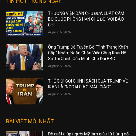
TIN HOT TRONG NGÀY
THƯỢNG VIỆN DÂN CHỦ ĐƯA LUẬT CẤM
BỘ QUỐC PHÒNG HẠN CHẾ ĐỐI VỚI BÁO
CHÍ
August 6, 2026
Ông Trump Đã Tuyên Bố “Tình Trạng Khẩn
Cấp” Nhằm Ngăn Chặn Việc Công Khai Hồ
Sơ Tài Chính Của Mình Cho Đài BBC
August 5, 2026
THẾ GIỚI GỌI CHÍNH SÁCH CỦA TRUMP VỀ
IRAN LÀ “NGOẠI GIAO MẪU GIÁO”
August 5, 2026
BÀI VIẾT MỚI NHẤT
Đề xuất giúp người Mỹ làm giàu từ bùng nổ