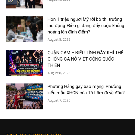
Hơn 1 triệu người Mỹ rời bỏ thị trường
lao động: Điều gì đang đẩy cuộc khủng
hoảng lên đỉnh điểm?
August 8, 2026
QUẬN CAM – BIỂU TÌNH ĐẦY KHÍ THẾ
CHỐNG CA NÔ VIỆT CỘNG QUỐC
THIÊN
August 8, 2026
Phương Hằng gây bão mạng, Phường
kiểu mẫu XHCN của Tô Lâm đi về đâu?
August 7, 2026