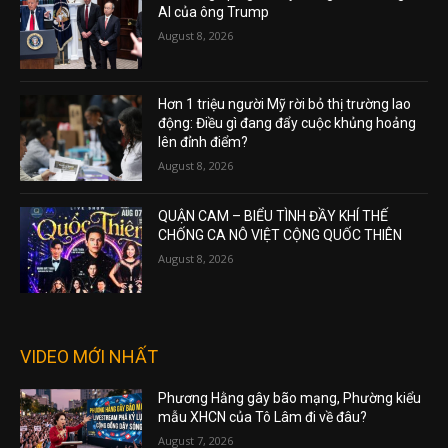
AI của ông Trump
August 8, 2026
Hơn 1 triệu người Mỹ rời bỏ thị trường lao
động: Điều gì đang đẩy cuộc khủng hoảng
lên đỉnh điểm?
August 8, 2026
QUẬN CAM – BIỂU TÌNH ĐẦY KHÍ THẾ
CHỐNG CA NÔ VIỆT CỘNG QUỐC THIÊN
August 8, 2026
VIDEO MỚI NHẤT
Phương Hằng gây bão mạng, Phường kiểu
mẫu XHCN của Tô Lâm đi về đâu?
August 7, 2026