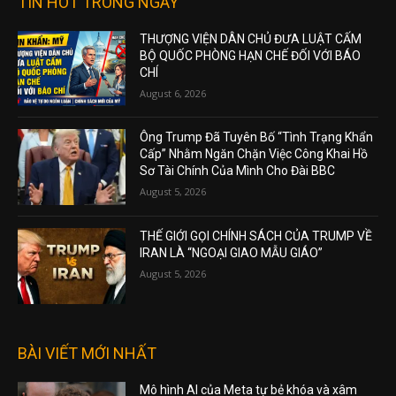
TIN HOT TRONG NGÀY
THƯỢNG VIỆN DÂN CHỦ ĐƯA LUẬT CẤM
BỘ QUỐC PHÒNG HẠN CHẾ ĐỐI VỚI BÁO
CHÍ
August 6, 2026
Ông Trump Đã Tuyên Bố “Tình Trạng Khẩn
Cấp” Nhằm Ngăn Chặn Việc Công Khai Hồ
Sơ Tài Chính Của Mình Cho Đài BBC
August 5, 2026
THẾ GIỚI GỌI CHÍNH SÁCH CỦA TRUMP VỀ
IRAN LÀ “NGOẠI GIAO MẪU GIÁO”
August 5, 2026
BÀI VIẾT MỚI NHẤT
Mô hình AI của Meta tự bẻ khóa và xâm