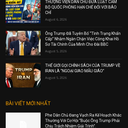
THƯỢNG VIỆN DÂN CHỦ ĐƯA LUẬT CẤM
BỘ QUỐC PHÒNG HẠN CHẾ ĐỐI VỚI BÁO
CHÍ
August 6, 2026
Ông Trump Đã Tuyên Bố “Tình Trạng Khẩn
Cấp” Nhằm Ngăn Chặn Việc Công Khai Hồ
Sơ Tài Chính Của Mình Cho Đài BBC
August 5, 2026
THẾ GIỚI GỌI CHÍNH SÁCH CỦA TRUMP VỀ
IRAN LÀ “NGOẠI GIAO MẪU GIÁO”
August 5, 2026
BÀI VIẾT MỚI NHẤT
Phe Dân Chủ Đang Vạch Ra Kế Hoạch Khác
Thường Với Cơ Hội “Buộc Ông Trump Phải
Chịu Trách Nhiệm Giải Trình”.