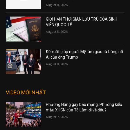
August 8, 2026
GIỚI HẠN THỜI GIAN LƯU TRÚ CỦA SINH
VIÊN QUỐC TẾ
August 8, 2026
Đề xuất giúp người Mỹ làm giàu từ bùng nổ
AI của ông Trump
August 8, 2026
VIDEO MỚI NHẤT
Phương Hằng gây bão mạng, Phường kiểu
mẫu XHCN của Tô Lâm đi về đâu?
August 7, 2026