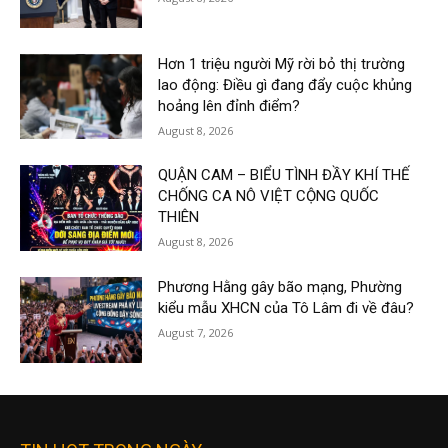
Hơn 1 triệu người Mỹ rời bỏ thị trường
lao động: Điều gì đang đẩy cuộc khủng
hoảng lên đỉnh điểm?
August 8, 2026
QUẬN CAM – BIỂU TÌNH ĐẦY KHÍ THẾ
CHỐNG CA NÔ VIỆT CỘNG QUỐC
THIÊN
August 8, 2026
Phương Hằng gây bão mạng, Phường
kiểu mẫu XHCN của Tô Lâm đi về đâu?
August 7, 2026