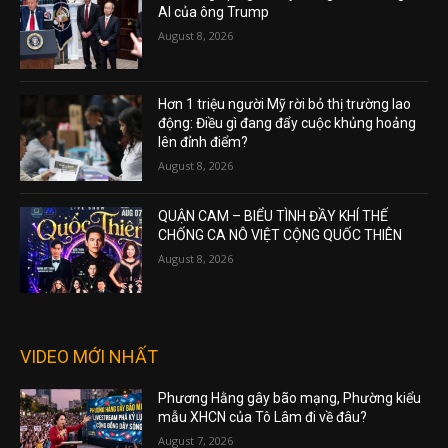
AI của ông Trump
August 8, 2026
Hơn 1 triệu người Mỹ rời bỏ thị trường lao
động: Điều gì đang đẩy cuộc khủng hoảng
lên đỉnh điểm?
August 8, 2026
QUẬN CAM – BIỂU TÌNH ĐẦY KHÍ THẾ
CHỐNG CA NÔ VIỆT CỘNG QUỐC THIÊN
August 8, 2026
VIDEO MỚI NHẤT
Phương Hằng gây bão mạng, Phường kiểu
mẫu XHCN của Tô Lâm đi về đâu?
August 7, 2026