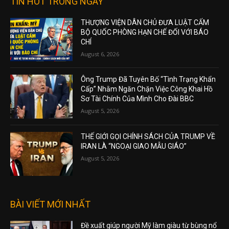
TIN HOT TRONG NGÀY
THƯỢNG VIỆN DÂN CHỦ ĐƯA LUẬT CẤM
BỘ QUỐC PHÒNG HẠN CHẾ ĐỐI VỚI BÁO
CHÍ
August 6, 2026
Ông Trump Đã Tuyên Bố “Tình Trạng Khẩn
Cấp” Nhằm Ngăn Chặn Việc Công Khai Hồ
Sơ Tài Chính Của Mình Cho Đài BBC
August 5, 2026
THẾ GIỚI GỌI CHÍNH SÁCH CỦA TRUMP VỀ
IRAN LÀ “NGOẠI GIAO MẪU GIÁO”
August 5, 2026
BÀI VIẾT MỚI NHẤT
Đề xuất giúp người Mỹ làm giàu từ bùng nổ