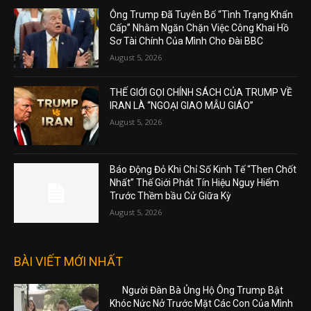
Ông Trump Đã Tuyên Bố “Tình Trạng Khẩn
Cấp” Nhằm Ngăn Chặn Việc Công Khai Hồ
Sơ Tài Chính Của Mình Cho Đài BBC
August 5, 2026
THẾ GIỚI GỌI CHÍNH SÁCH CỦA TRUMP VỀ
IRAN LÀ “NGOẠI GIAO MẪU GIÁO”
August 5, 2026
Báo Động Đỏ Khi Chỉ Số Kinh Tế “Then Chốt
Nhất” Thế Giới Phát Tín Hiệu Nguy Hiểm
Trước Thềm bầu Cử Giữa Kỳ
August 5, 2026
BÀI VIẾT MỚI NHẤT
Người Đàn Bà Ủng Hộ Ông Trump Bật
Khóc Nức Nở Trước Mặt Các Con Của Mình