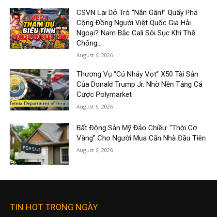
CSVN Lại Dở Trò “Nắn Gân!” Quấy Phá
Cộng Đồng Người Việt Quốc Gia Hải
Ngoại? Nam Bắc Cali Sôi Sục Khí Thế
Chống...
August 6, 2026
Thương Vụ “Cú Nhảy Vọt” X50 Tài Sản
Của Donald Trump Jr. Nhờ Nền Tảng Cá
Cược Polymarket
August 6, 2026
Bất Động Sản Mỹ Đảo Chiều: “Thời Cơ
Vàng” Cho Người Mua Căn Nhà Đầu Tiên
August 6, 2026
TIN HOT TRONG NGÀY