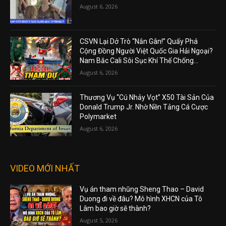
August 6, 2026
CSVN Lại Dở Trò “Nắn Gân!” Quấy Phá
Cộng Đồng Người Việt Quốc Gia Hải Ngoại?
Nam Bắc Cali Sôi Sục Khí Thế Chống...
August 6, 2026
Thương Vụ “Cú Nhảy Vọt” X50 Tài Sản Của
Donald Trump Jr. Nhờ Nền Tảng Cá Cược
Polymarket
August 6, 2026
VIDEO MỚI NHẤT
Vụ án tham nhũng Sheng Thao – David
Duong đi về đâu? Mô hình XHCN của Tô
Lâm bao giờ sẽ thành?
August 5, 2026