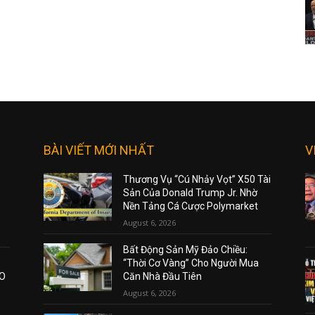
BÀI VIẾT MỚI NHẤT
V
Thương Vụ “Cú Nhảy Vọt” X50 Tài
Sản Của Donald Trump Jr. Nhờ
Nền Tảng Cá Cược Polymarket
August 6, 2026
Bất Động Sản Mỹ Đảo Chiều:
“Thời Cơ Vàng” Cho Người Mua
AO
Căn Nhà Đầu Tiên
August 6, 2026