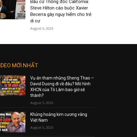
Bầu cử Thống đốc California:
Steve Hilton cáo buộc Xavier
Becerra gây nguy hiểm cho trẻ
di cư
August 6, 2026
IDEO MỚI NHẤT
Vụ án tham nhũng Sheng Thao –
David Duong đi về đâu? Mô hình
XHCN của Tô Lâm bao giờ sẽ
thành?
August 5, 2026
Khủng hoảng kim cương vàng
Việt Nam
August 5, 2026