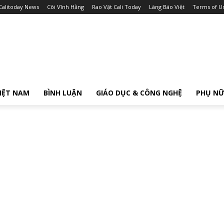
Calitoday News
Cõi Vĩnh Hằng
Rao Vặt Cali Today
Làng Báo Việt
Terms of U
IỆT NAM
BÌNH LUẬN
GIÁO DỤC & CÔNG NGHỆ
PHỤ N