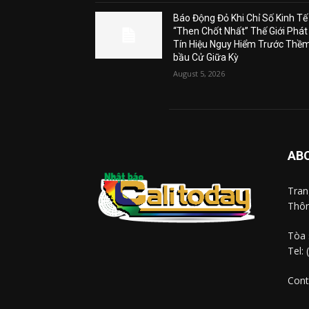
Báo Động Đỏ Khi Chỉ Số Kinh Tế
“Then Chốt Nhất” Thế Giới Phát
Tín Hiệu Nguy Hiểm Trước Thề
bầu Cử Giữa Kỳ
August 5, 2026
AB
Tra
Thôn
Tòa 
Tel:
Cont