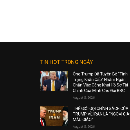
TIN HOT TRONG NGÀY
Ông Trump Đã Tuyên Bố “Tình
Trạng Khẩn Cấp” Nhằm Ngăn
Chặn Việc Công Khai Hồ Sơ Tài
Chính Của Mình Cho Đài BBC
August 5, 2026
THẾ GIỚI GỌI CHÍNH SÁCH CỦA
TRUMP VỀ IRAN LÀ “NGOẠI GI
MẪU GIÁO”
August 5, 2026