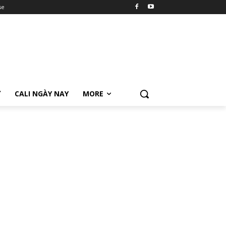
se
Ữ
CALI NGÀY NAY
MORE