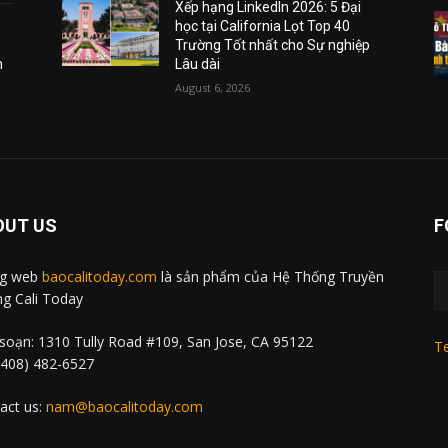
Xếp hạng LinkedIn 2026: 5 Đại
học tại California Lọt Top 40
Trường Tốt nhất cho Sự nghiệp
m
Lâu dài
August 6, 2026
OUT US
F
ng web
baocalitoday.com
là sản phẩm của Hệ Thống Truyền
g Cali Today
soạn: 1310 Tully Road #109, San Jose, CA 95122
Te
 (408) 482-6527
act us:
nam@baocalitoday.com