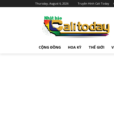
Thursday, August 6, 2026
Truyền Hình Cali Today
CỘNG ĐỒNG
HOA KỲ
THẾ GIỚI
V