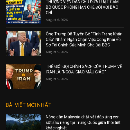
THƯỢNG VIỆN DÂN CHỦ ĐƯA LUẬT CẤM
BỘ QUỐC PHÒNG HẠN CHẾ ĐỐI VỚI BÁO
CHÍ
August 6, 2026
Ông Trump Đã Tuyên Bố “Tình Trạng Khẩn
Cấp” Nhằm Ngăn Chặn Việc Công Khai Hồ
Sơ Tài Chính Của Mình Cho Đài BBC
August 5, 2026
THẾ GIỚI GỌI CHÍNH SÁCH CỦA TRUMP VỀ
IRAN LÀ “NGOẠI GIAO MẪU GIÁO”
August 5, 2026
BÀI VIẾT MỚI NHẤT
Nông dân Malaysia chật vật đáp ứng cơn
sốt sầu riêng tại Trung Quốc giữa thời tiết
khắc nghiệt