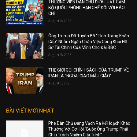
THƯỢNG VIỆN DÂN CHỦ ĐƯA LUẬT CẤM
BỘ QUỐC PHÒNG HẠN CHẾ ĐỐI VỚI BÁO
CHÍ
August 6, 2026
Ông Trump Đã Tuyên Bố “Tình Trạng Khẩn
Cấp” Nhằm Ngăn Chặn Việc Công Khai Hồ
Sơ Tài Chính Của Mình Cho Đài BBC
August 5, 2026
THẾ GIỚI GỌI CHÍNH SÁCH CỦA TRUMP VỀ
IRAN LÀ “NGOẠI GIAO MẪU GIÁO”
August 5, 2026
BÀI VIẾT MỚI NHẤT
Phe Dân Chủ Đang Vạch Ra Kế Hoạch Khác
Thường Với Cơ Hội “Buộc Ông Trump Phải
Chịu Trách Nhiệm Giải Trình”.