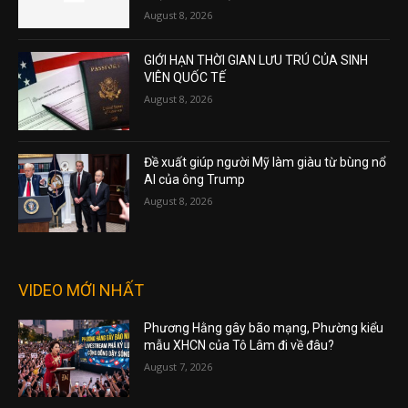
August 8, 2026
GIỚI HẠN THỜI GIAN LƯU TRÚ CỦA SINH
VIÊN QUỐC TẾ
August 8, 2026
Đề xuất giúp người Mỹ làm giàu từ bùng nổ
AI của ông Trump
August 8, 2026
VIDEO MỚI NHẤT
Phương Hằng gây bão mạng, Phường kiểu
mẫu XHCN của Tô Lâm đi về đâu?
August 7, 2026