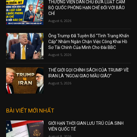
THƯỢNG VIỆN DÂN CHỦ ĐƯA LUẬT CẤM
BỘ QUỐC PHÒNG HẠN CHẾ ĐỐI VỚI BÁO
CHÍ
August 6, 2026
Ông Trump Đã Tuyên Bố “Tình Trạng Khẩn
Cấp” Nhằm Ngăn Chặn Việc Công Khai Hồ
Sơ Tài Chính Của Mình Cho Đài BBC
August 5, 2026
THẾ GIỚI GỌI CHÍNH SÁCH CỦA TRUMP VỀ
IRAN LÀ “NGOẠI GIAO MẪU GIÁO”
August 5, 2026
BÀI VIẾT MỚI NHẤT
GIỚI HẠN THỜI GIAN LƯU TRÚ CỦA SINH
VIÊN QUỐC TẾ
August 8, 2026